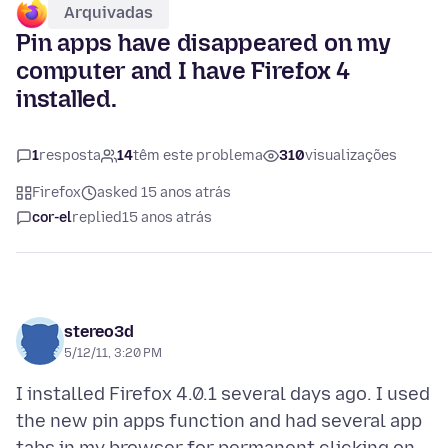
Arquivadas
Pin apps have disappeared on my
computer and I have Firefox 4
installed.
1
resposta
14
têm este problema
310
visualizações
Firefox
asked 15 anos atrás
cor-el
replied
15 anos atrás
stereo3d
5/12/11, 3:20 PM
I installed Firefox 4.0.1 several days ago. I used
the new pin apps function and had several app