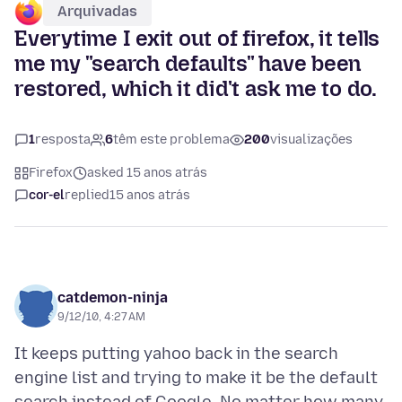
Arquivadas
Everytime I exit out of firefox, it tells
me my "search defaults" have been
restored, which it did't ask me to do.
1
resposta
6
têm este problema
200
visualizações
Firefox
asked 15 anos atrás
cor-el
replied
15 anos atrás
catdemon-ninja
9/12/10, 4:27 AM
It keeps putting yahoo back in the search
engine list and trying to make it be the default