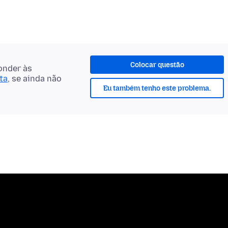
Colocar questão
onder às
ta
, se ainda não
Eu também tenho este problema.