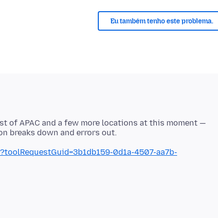
Eu também tenho este problema.
most of APAC and a few more locations at this moment —
e?toolRequestGuid=3b1db159-0d1a-4507-aa7b-