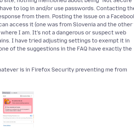
eb site, nothing mentioned about being "Not Secure"
u have to log in and/or use passwords. Contacting th
sponse from them. Posting the issue on a Faceboo
can access it (one was from Slovenia and the other 
 where I am. It's not a dangerous or suspect web
ns. I have tried adjusting settings to exempt it in
None of the suggestions in the FAQ have exactly the
atever is in Firefox Security preventing me from