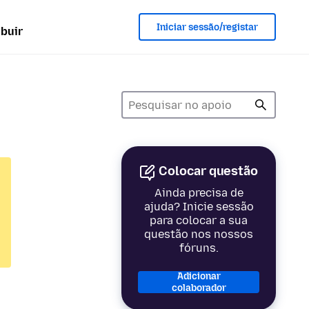
Iniciar sessão/registar
ibuir
Colocar questão
Ainda precisa de
ajuda? Inicie sessão
para colocar a sua
questão nos nossos
fóruns.
Adicionar
colaborador