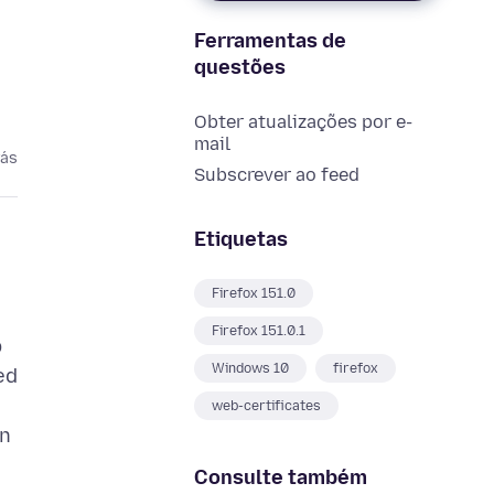
Ferramentas de
questões
Obter atualizações por e-
mail
rás
Subscrever ao feed
Etiquetas
Firefox 151.0
Firefox 151.0.1
b
Windows 10
firefox
ed
web-certificates
en
Consulte também