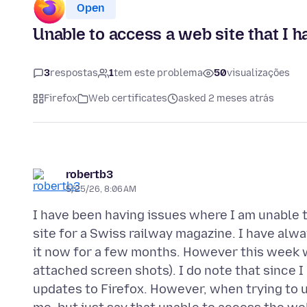
Open
Unable to access a web site that I h
3
respostas
1
tem este problema
50
visualizações
Firefox
Web certificates
asked 2 meses atrás
robertb3
5/25/26, 8:06 AM
I have been having issues where I am unable 
site for a Swiss railway magazine. I have alwa
it now for a few months. However this week wh
attached screen shots). I do note that since 
updates to Firefox. However, when trying to 