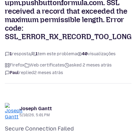
upm.pushbuttonformula.com. SSL
received a record that exceeded the
maximum permissible length. Error
code:
SSL_ERROR_RX_RECORD_TOO_LONG
1
resposta
1
tem este problema
40
visualizações
Firefox
Web certificates
asked 2 meses atrás
Paul
replied
2 meses atrás
Joseph Gantt
5/10/26, 5:01 PM