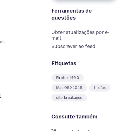
Ferramentas de
questões
Obter atualizações por e-
mail
rás
Subscrever ao feed
Etiquetas
Firefox 140.0
Mac OS X 10.15
firefox
t
site-breakages
Consulte também