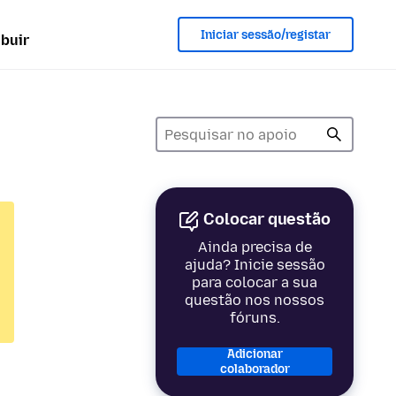
Iniciar sessão/registar
ibuir
Colocar questão
Ainda precisa de
ajuda? Inicie sessão
para colocar a sua
questão nos nossos
fóruns.
Adicionar
colaborador