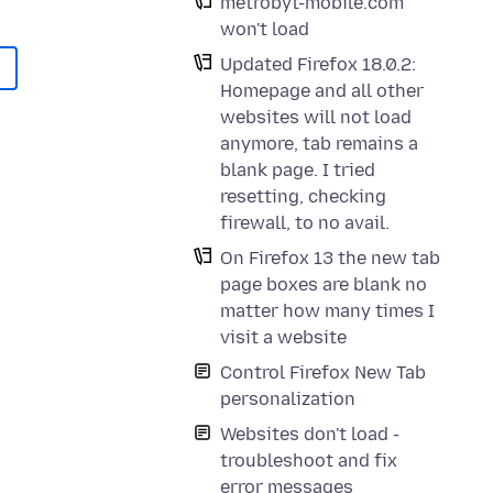
metrobyt-mobile.com
won't load
Updated Firefox 18.0.2:
Homepage and all other
websites will not load
anymore, tab remains a
blank page. I tried
resetting, checking
firewall, to no avail.
On Firefox 13 the new tab
page boxes are blank no
matter how many times I
visit a website
Control Firefox New Tab
personalization
Websites don't load -
troubleshoot and fix
error messages