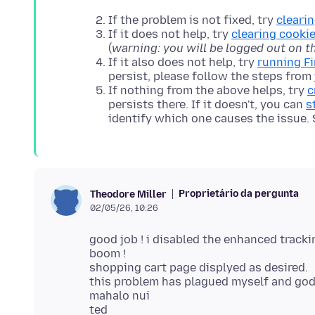
If the problem is not fixed, try
cleari
If it does not help, try
clearing cooki
(
warning: you will be logged out on t
If it also does not help, try
running F
persist, please follow the steps from
If nothing from the above helps, try
c
persists there. If it doesn't, you can
s
identify which one causes the issue.
Proprietário da pergunta
Theodore Miller
02/05/26, 10:26
good job ! i disabled the enhanced trackin
boom !
shopping cart page displyed as desired.
this problem has plagued myself and goda
mahalo nui