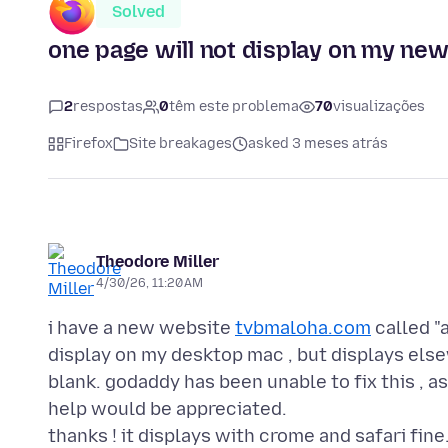
Solved
one page will not display on my ne
2
respostas
0
têm este problema
70
visualizações
Firefox
Site breakages
asked 3 meses atrás
Theodore Miller
4/30/26, 11:20 AM
i have a new website
tvbmaloha.com
called "
display on my desktop mac , but displays elsew
blank. godaddy has been unable to fix this , a
help would be appreciated.