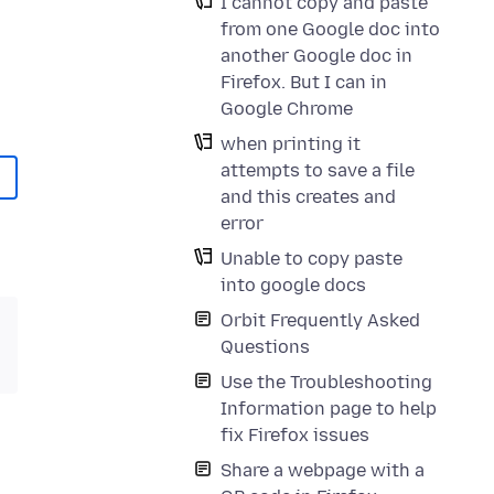
I cannot copy and paste
from one Google doc into
another Google doc in
Firefox. But I can in
Google Chrome
when printing it
attempts to save a file
and this creates and
error
Unable to copy paste
into google docs
Orbit Frequently Asked
Questions
Use the Troubleshooting
Information page to help
fix Firefox issues
Share a webpage with a