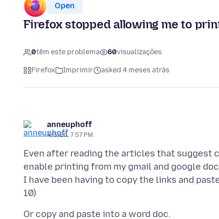
Open
Firefox stopped allowing me to print
0
têm este problema
60
visualizações
Firefox
Imprimir
asked 4 meses atrás
anneuphoff
4/5/26, 7:57 PM
Even after reading the articles that suggest 
enable printing from my gmail and google docs
I have been having to copy the links and paste
Or copy and paste into a word doc.