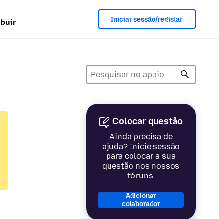
Iniciar sessão/registar
ibuir
Colocar questão
Ainda precisa de
ajuda? Inicie sessão
para colocar a sua
questão nos nossos
fóruns.
Adicionar
colaborador