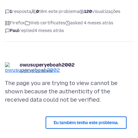
1
resposta
0
têm este problema
120
visualizações
Firefox
Web certificates
asked 4 meses atrás
Paul
replied
4 meses atrás
owusuperyeboah2002
3/17/26, 12:56 PM
The page you are trying to view cannot be
shown because the authenticity of the
Eu também tenho este problema.