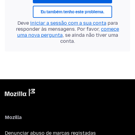
Eu também tenho este problema.
Deve
iniciar a sessão com a sua conta
para
responder às mensagens. Por favor,
comece
uma nova pergunta
, se ainda não tiver uma
conta.
Mozilla
Denunciar abuso de marcas registadas