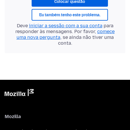
Colocar questão
Eu também tenho este problema.
Deve
iniciar a sessão com a sua conta
para
responder às mensagens. Por favor,
comece
uma nova pergunta
, se ainda não tiver uma
conta.
Mozilla