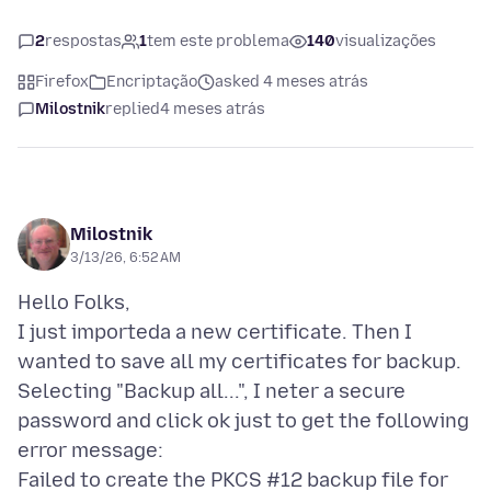
2
respostas
1
tem este problema
140
visualizações
Firefox
Encriptação
asked 4 meses atrás
Milostnik
replied
4 meses atrás
Milostnik
3/13/26, 6:52 AM
Hello Folks,
I just importeda a new certificate. Then I
wanted to save all my certificates for backup.
Selecting "Backup all...", I neter a secure
password and click ok just to get the following
error message:
Failed to create the PKCS #12 backup file for