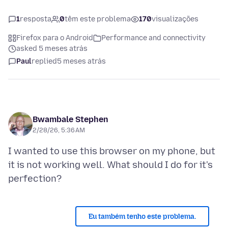
1
resposta
0
têm este problema
170
visualizações
Firefox para o Android
Performance and connectivity
asked 5 meses atrás
Paul
replied
5 meses atrás
Bwambale Stephen
2/28/26, 5:36 AM
I wanted to use this browser on my phone, but
it is not working well. What should I do for it's
Eu também tenho este problema.