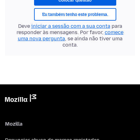
Colocar questão
Eu também tenho este problema.
Deve
iniciar a sessão com a sua conta
para
responder às mensagens. Por favor,
comece
uma nova pergunta
, se ainda não tiver uma
conta.
Mozilla