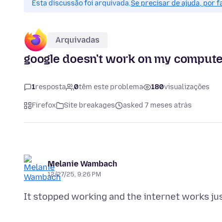
Esta discussão foi arquivada.
Se precisar de ajuda, por 
Arquivadas
google doesn't work on my compute
1
resposta
0
têm este problema
180
visualizações
Firefox
Site breakages
asked 7 meses atrás
Melanie Wambach
12/27/25, 9:26 PM