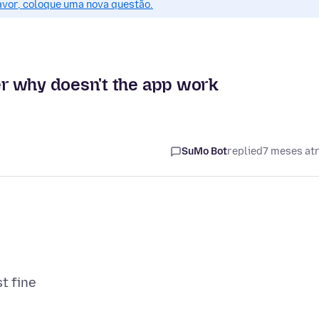
favor, coloque uma nova questão.
r why doesn't the app work
SuMo Bot
replied
7 meses at