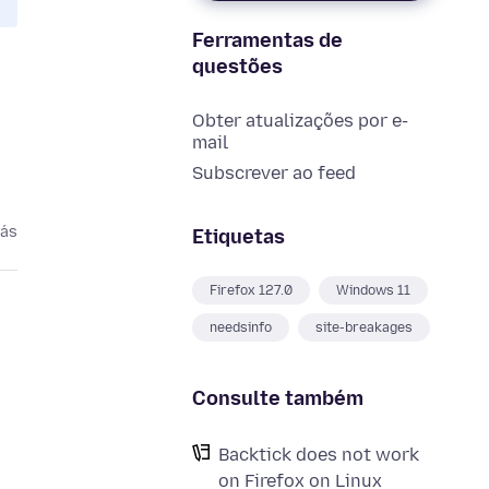
Ferramentas de
questões
Obter atualizações por e-
mail
Subscrever ao feed
rás
Etiquetas
Firefox 127.0
Windows 11
needsinfo
site-breakages
Consulte também
Backtick does not work
on Firefox on Linux