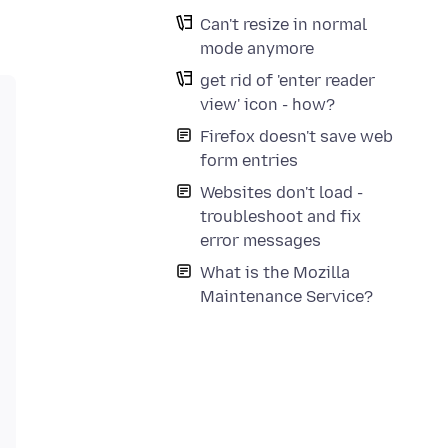
Can't resize in normal
mode anymore
get rid of 'enter reader
view' icon - how?
Firefox doesn't save web
form entries
Websites don't load -
troubleshoot and fix
error messages
What is the Mozilla
Maintenance Service?