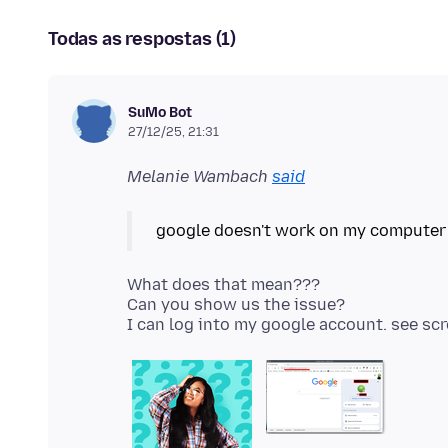
Todas as respostas (1)
SuMo Bot
27/12/25, 21:31
Melanie Wambach
said
What does that mean???
Can you show us the issue?