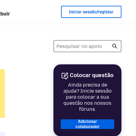
Iniciar sessão/registar
ibuir
Colocar questão
Ainda precisa de
ajuda? Inicie sessão
para colocar a sua
questão nos nossos
fóruns.
Adicionar
colaborador