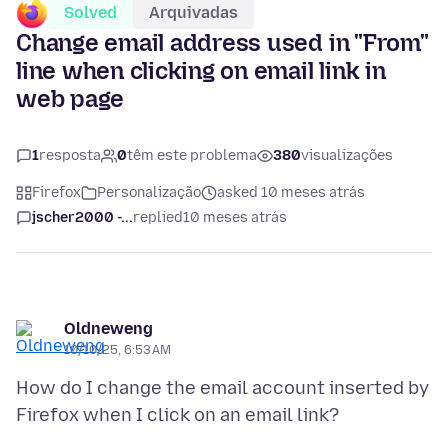
Solved
Arquivadas
Change email address used in "From"
line when clicking on email link in
web page
1
resposta
0
têm este problema
380
visualizações
Firefox
Personalização
asked 10 meses atrás
jscher2000 -...
replied
10 meses atrás
Oldneweng
10/10/25, 6:53 AM
How do I change the email account inserted by