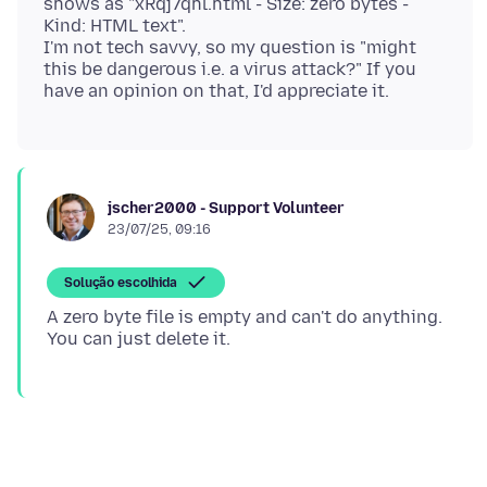
shows as "xRqj7qhl.html - Size: zero bytes -
Kind: HTML text".
I'm not tech savvy, so my question is "might
this be dangerous i.e. a virus attack?" If you
jscher2000 - Support Volunteer
23/07/25, 09:16
Solução escolhida
A zero byte file is empty and can't do anything.