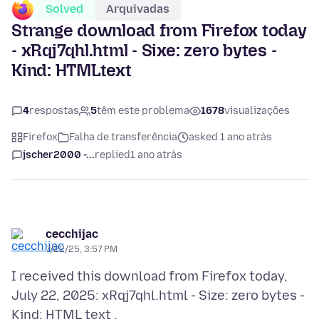
Solved
Arquivadas
Strange download from Firefox today
- xRqj7qhl.html - Sixe: zero bytes -
Kind: HTMLtext
4
respostas
5
têm este problema
1678
visualizações
Firefox
Falha de transferência
asked 1 ano atrás
jscher2000 -...
replied
1 ano atrás
cecchijac
7/22/25, 3:57 PM
I received this download from Firefox today,
July 22, 2025: xRqj7qhl.html - Size: zero bytes -
Kind: HTML text .