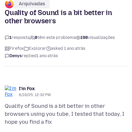
Arquivadas
Quality of Sound is a bit better in
other browsers
1
resposta
0
têm este problema
198
visualizações
Firefox
Explorar
asked 1 ano atrás
Denys
replied
1 ano atrás
I'm Fox
6/19/25, 12:32 PM
Quality of Sound is a bit better in other
browsers using you tube, I tested that today, I