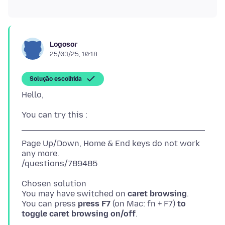
Logosor
25/03/25, 10:18
Solução escolhida
Page Up/Down, Home & End keys do not work
any more.
Chosen solution
You may have switched on
caret browsing
.
You can press
press F7
(on Mac: fn + F7)
to
toggle caret browsing on/off