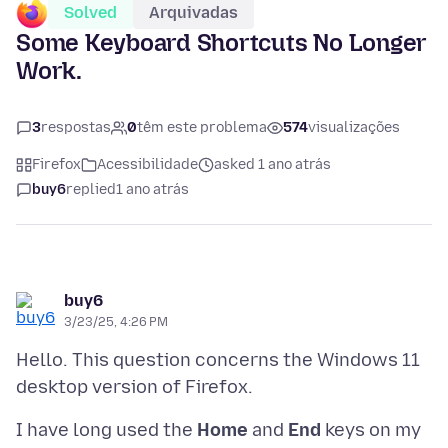
Solved
Arquivadas
Some Keyboard Shortcuts No Longer
Work.
3
respostas
0
têm este problema
574
visualizações
Firefox
Acessibilidade
asked 1 ano atrás
buy6
replied
1 ano atrás
buy6
3/23/25, 4:26 PM
Hello. This question concerns the Windows 11
I have long used the
Home
and
End
keys on my