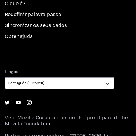
O que é?
Redefinir palavra-passe
Sincronizar os seus dados
Obter ajuda
Língua
Língua
Visit
Mozilla Corporation's
not-for-profit parent, the
Mozilla Foundation
.
Partes deste conteúdo são ©1998–2026 de