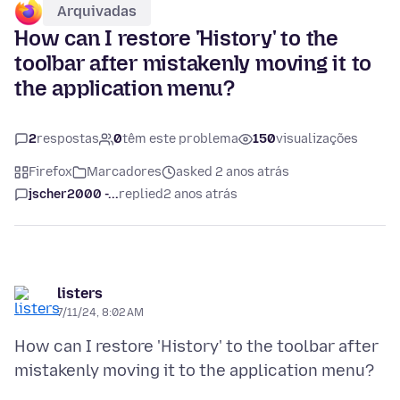
Arquivadas
How can I restore 'History' to the
toolbar after mistakenly moving it to
the application menu?
2
respostas
0
têm este problema
150
visualizações
Firefox
Marcadores
asked 2 anos atrás
jscher2000 -...
replied
2 anos atrás
listers
7/11/24, 8:02 AM
How can I restore 'History' to the toolbar after