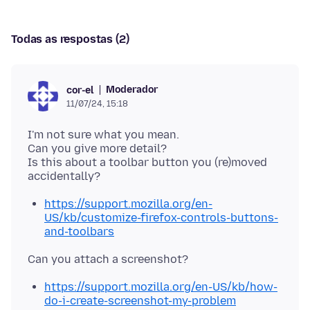
Todas as respostas (2)
Moderador
cor-el
11/07/24, 15:18
I'm not sure what you mean.
Can you give more detail?
Is this about a toolbar button you (re)moved
https://support.mozilla.org/en-
US/kb/customize-firefox-controls-buttons-
and-toolbars
https://support.mozilla.org/en-US/kb/how-
do-i-create-screenshot-my-problem