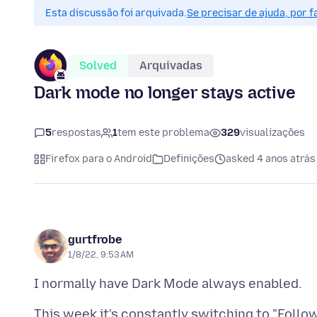
Esta discussão foi arquivada.
Se precisar de ajuda, por 
Solved
Arquivadas
Dark mode no longer stays active
5
respostas
1
tem este problema
329
visualizações
Firefox para o Android
Definições
asked 4 anos atrás
gurtfrobe
1/8/22, 9:53 AM
This week it's constantly switching to "Foll