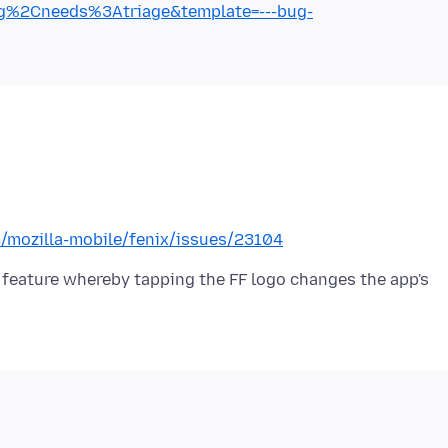
%2Cneeds%3Atriage&template=---bug-
m/mozilla-mobile/fenix/issues/23104
ng feature whereby tapping the FF logo changes the app's