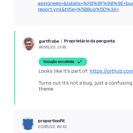
assignees=&labels=%F0%9F%90%9E+bug
report.yml&title=%5BBug%5D%3A+
Proprietário da pergunta
gurtfrobe
09/01/22, 13:01
Solução escolhida
Looks like it's part of:
https://github.co
Turns out it's not a bug, just a confusi
proportionfit
23/05/22, 02:41