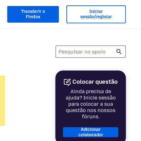
Transferir o
Iniciar
Firefox
sessão/registar
Colocar questão
Ainda precisa de
ajuda? Inicie sessão
para colocar a sua
questão nos nossos
fóruns.
Adicionar
colaborador