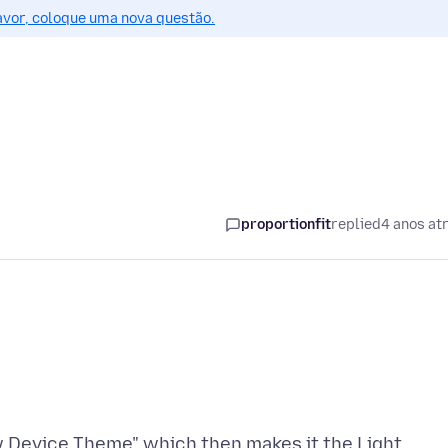
favor, coloque uma nova questão.
proportionfit
replied
4 anos at
ow Device Theme" which then makes it the Light