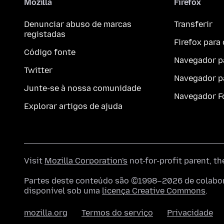
Mozilla
Firefox
Denunciar abuso de marcas
Transferir
registadas
Firefox par
Código fonte
Navegador p
Twitter
Navegador p
Junte-se à nossa comunidade
Navegador F
Explorar artigos de ajuda
Visit
Mozilla Corporation's
not-for-profit parent, t
Partes deste conteúdo são ©1998–2026 de colabora
disponível sob uma
licença Creative Commons
.
mozilla.org
Termos do serviço
Privacidade