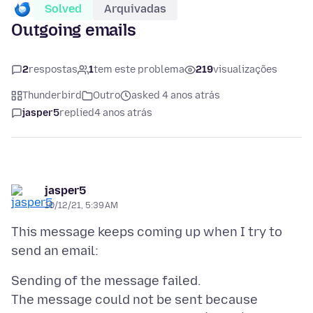
Solved
Arquivadas
Outgoing emails
2
respostas
1
tem este problema
219
visualizações
Thunderbird
Outro
asked 4 anos atrás
jasper5
replied
4 anos atrás
jasper5
10/12/21, 5:39 AM
This message keeps coming up when I try to
Sending of the message failed.
The message could not be sent because