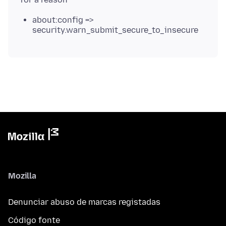
about:config =>
security.warn_submit_secure_to_insecure
Mozilla
Denunciar abuso de marcas registadas
Código fonte