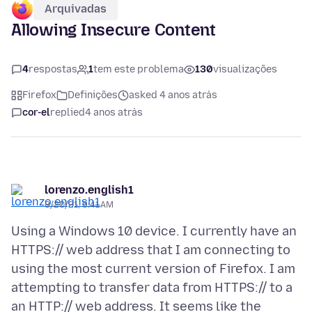
Arquivadas
Allowing Insecure Content
4
respostas
1
tem este problema
130
visualizações
Firefox
Definições
asked 4 anos atrás
cor-el
replied
4 anos atrás
lorenzo.english1
8/20/21, 6:41 AM
Using a Windows 10 device. I currently have an
HTTPS:// web address that I am connecting to
using the most current version of Firefox. I am
attempting to transfer data from HTTPS:// to a
an HTTP:// web address. It seems like the