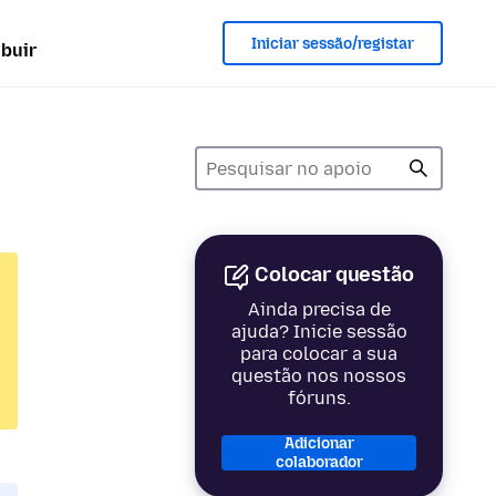
Iniciar sessão/registar
ibuir
Colocar questão
Ainda precisa de
ajuda? Inicie sessão
para colocar a sua
questão nos nossos
fóruns.
Adicionar
colaborador