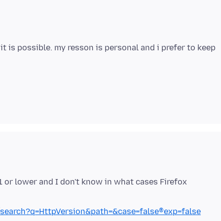
it is possible. my resson is personal and i prefer to keep
1 or lower and I don't know in what cases Firefox
se/search?q=HttpVersion&path=&case=false®exp=false