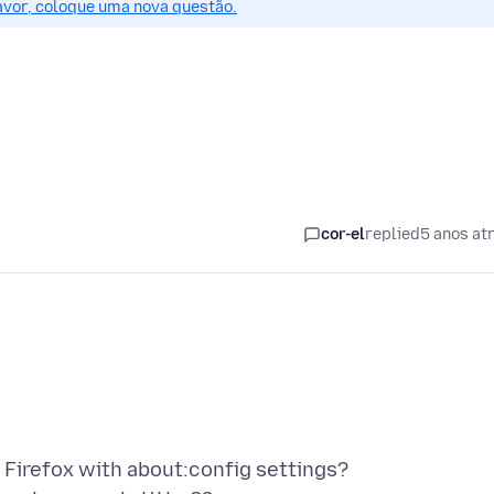
favor, coloque uma nova questão.
cor-el
replied
5 anos at
 Firefox with about:config settings?