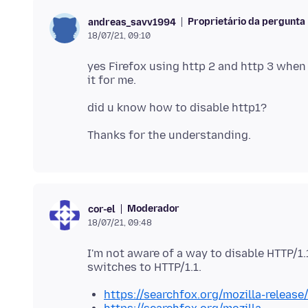
Proprietário da pergunta
andreas_savv1994
18/07/21, 09:10
yes Firefox using http 2 and http 3 when 
Moderador
cor-el
18/07/21, 09:48
I'm not aware of a way to disable HTTP/1.
https://searchfox.org/mozilla-relea