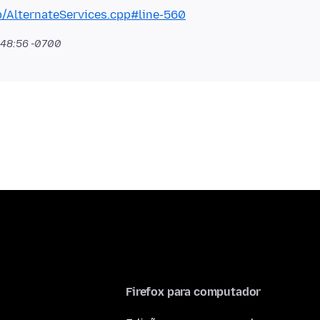
p/AlternateServices.cpp#line-560
9:48:56 -0700
Firefox para computador