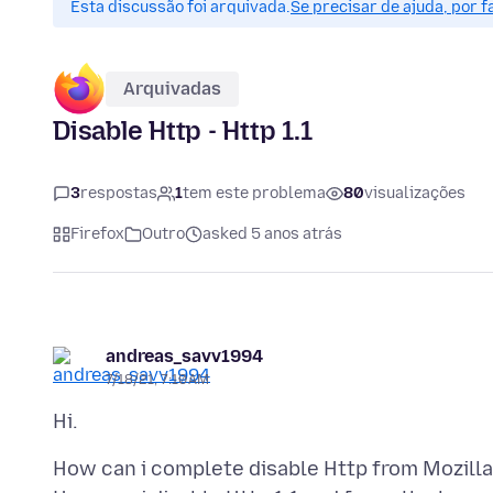
Esta discussão foi arquivada.
Se precisar de ajuda, por 
Arquivadas
Disable Http - Http 1.1
3
respostas
1
tem este problema
80
visualizações
Firefox
Outro
asked 5 anos atrás
andreas_savv1994
7/18/21, 7:10 AM
How can i complete disable Http from Mozilla