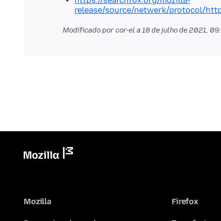
https://searchfox.org/mozilla-
release/source/netwerk/protocol/htt
Modificado por cor-el a
18 de julho de 2021, 0
Mozilla
Firefox