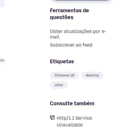
Ferramentas de
questões
Obter atualizações por e-
mail
Subscrever ao feed
rás
Etiquetas
Windows 10
desktop
other
Consulte também
Http/1.1 Service
Unavailable