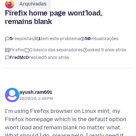
Arquivadas
Firefix home page wont'load,
remains blank
5
respostas
1
tem este problema
50
visualizações
Firefox
O básico dos separadores
asked 5 anos atrás
FredMcD
replied
5 anos atrás
ayush.ram691
10/20/20, 2:40 PM
I'm using Firefox browser on Linux mint, my
Firefox homepage which is the default option
wont load and remain blank no matter what.