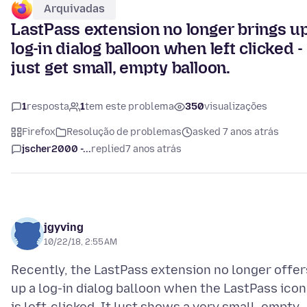
Arquivadas
LastPass extension no longer brings u
log-in dialog balloon when left clicked -
just get small, empty balloon.
1
resposta
1
tem este problema
350
visualizações
Firefox
Resolução de problemas
asked 7 anos atrás
jscher2000 -...
replied
7 anos atrás
jgyving
10/22/18, 2:55 AM
Recently, the LastPass extension no longer offer
up a log-in dialog balloon when the LastPass icon