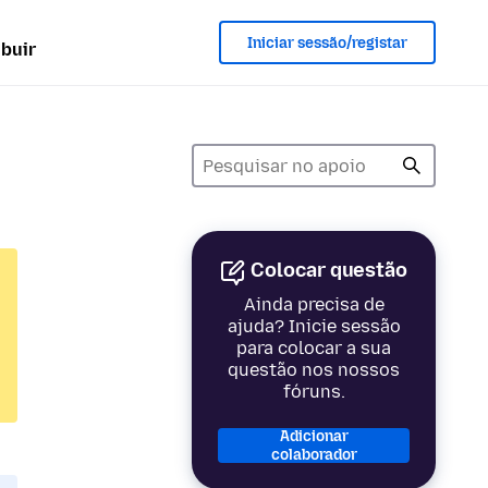
Iniciar sessão/registar
ibuir
Colocar questão
Ainda precisa de
ajuda? Inicie sessão
para colocar a sua
questão nos nossos
fóruns.
Adicionar
colaborador