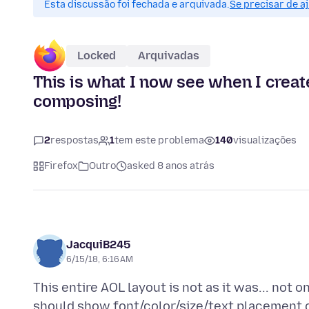
Esta discussão foi fechada e arquivada.
Se precisar de a
Locked
Arquivadas
This is what I now see when I create
composing!
2
respostas
1
tem este problema
140
visualizações
Firefox
Outro
asked 8 anos atrás
JacquiB245
6/15/18, 6:16 AM
This entire AOL layout is not as it was... not o
should show font/color/size/text placement cho