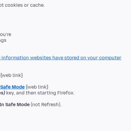
you're
ngs
e information websites have stored on your computer
{web link}
n Safe Mode
{web link}
s)
 In Safe Mode
(not Refresh).