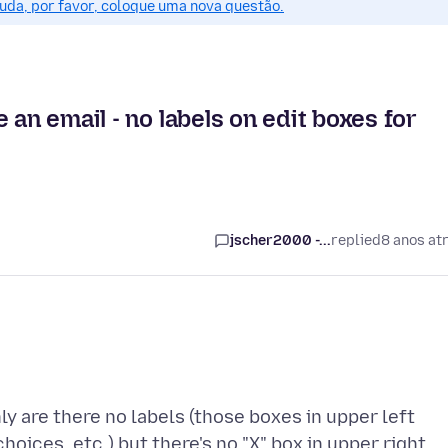
juda, por favor, coloque uma nova questão.
 an email - no labels on edit boxes for
jscher2000 -...
replied
8 anos at
nly are there no labels (those boxes in upper left
ices, etc.) but there's no "X" box in upper right