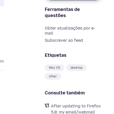
Ferramentas de
questões
Obter atualizações por e-
mail
Subscrever ao feed
Etiquetas
rás
Mac OS
desktop
other
Consulte também
After updating to Firefox
5.0, my email/webmail