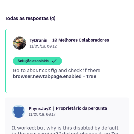
Todas as respostas (4)
10 Melhores Colaboradores
TyDraniu
11/05/18, 00:12
Solução escolhida
Go to
about:config
and check if there
browser.newtabpage.enabled
=
true
Proprietário da pergunta
PhynxJayZ
11/05/18, 00:17
It worked; but why is this disabled by default
in the new version? I did not change it, so I'm