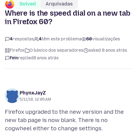
Solved
Arquivadas
Where is the speed dial on a new tab
in Firefox 60?
4
respostas
4
têm este problema
60
visualizações
Firefox
O básico dos separadores
asked 8 anos atrás
Fein
replied
8 anos atrás
PhynxJayZ
5/11/18, 12:05 AM
Firefox upgraded to the new version and the
new tab page is now blank. There is no