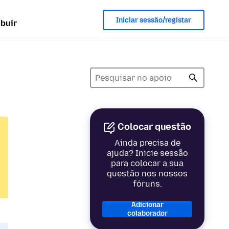
Iniciar sessão/registar
ibuir
Colocar questão
Ainda precisa de
ajuda? Inicie sessão
para colocar a sua
questão nos nossos
fóruns.
Adicionar
colaborador