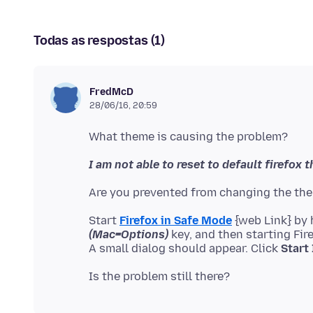
Todas as respostas (1)
FredMcD
28/06/16, 20:59
I am not able to reset to default firefox 
Start
Firefox in Safe Mode
{web Link} by
(Mac=Options)
key, and then starting Fir
A small dialog should appear. Click
Start