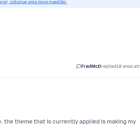
favor, coloque uma nova questão.
FredMcD
replied
10 anos at
e. the theme that is currently applied is making my