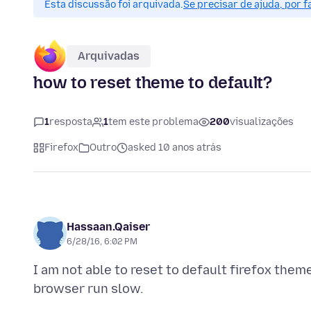
Esta discussão foi arquivada.
Se precisar de ajuda, por 
Arquivadas
how to reset theme to default?
1
resposta
1
tem este problema
200
visualizações
Firefox
Outro
asked 10 anos atrás
Hassaan.Qaiser
6/28/16, 6:02 PM
I am not able to reset to default firefox them