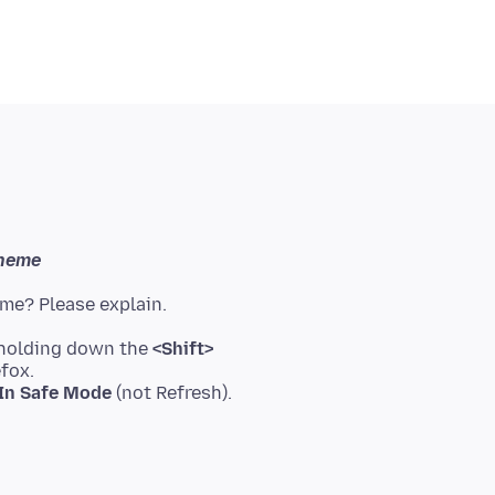
theme
 holding down the
<Shift>
efox.
 In Safe Mode