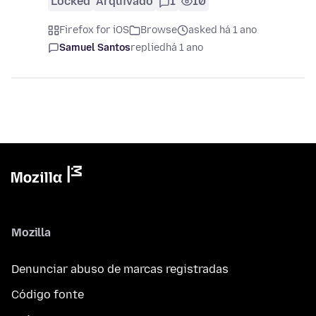
Locked
Arquivado
1
10
Firefox for iOS
Browse
asked há 1 ano
Samuel Santos
replied
há 1 ano
Mozilla
Denunciar abuso de marcas registradas
Código fonte