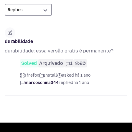
durabilidade
durabilidade: essa versão gratis é permanente?
Solved
Arquivado
1
20
Firefox
Install
asked há 1 ano
marcoschina344
replied
há 1 ano