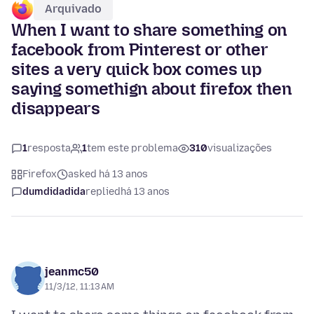
Arquivado
When I want to share something on
facebook from Pinterest or other
sites a very quick box comes up
saying somethign about firefox then
disappears
1
resposta
1
tem este problema
310
visualizações
Firefox
asked há 13 anos
dumdidadida
replied
há 13 anos
jeanmc50
11/3/12, 11:13 AM