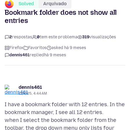
Solved
Arquivado
Bookmark folder does not show all
entries
2
respostas
0
tem este problema
319
visualizações
Firefox
Favoritos
asked há 9 meses
dennis461
replied
há 9 meses
dennis461
11/4/25, 4:44 AM
I have a bookmark folder with 12 entries. In the
bookmark manager, I see all 12 entries.
when I select the bookmark folder from the
toolbar, the drop down menu only lists four