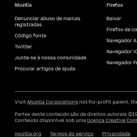
Mozilla
Firefox
Denunciar abuso de marcas
Baixar
registradas
Firefox de 
Código fonte
Navegador A
Twitter
Navegador i
Junte-se à nossa comunidade
Navegador F
Procurar artigos de ajuda
Visit
Mozilla Corporation's
not-for-profit parent, t
Partes deste conteúdo são de direitos autorais ©1
Conteúdo disponível sob uma
licença Creative C
mozilla.org
Termos do serviço
Privacidade