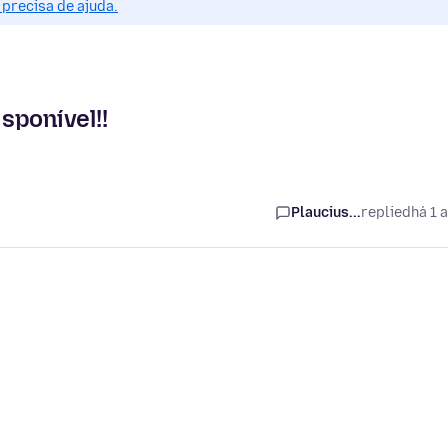
precisa de ajuda.
isponível!!
Plaucius...
replied
há 1 