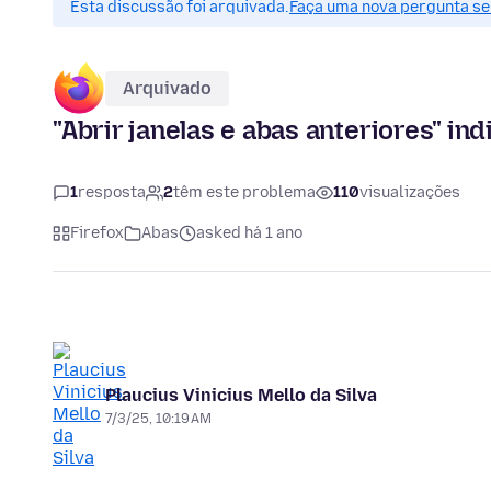
Esta discussão foi arquivada.
Faça uma nova pergunta se 
Arquivado
"Abrir janelas e abas anteriores" ind
1
resposta
2
têm este problema
110
visualizações
Firefox
Abas
asked há 1 ano
Plaucius Vinicius Mello da Silva
7/3/25, 10:19 AM