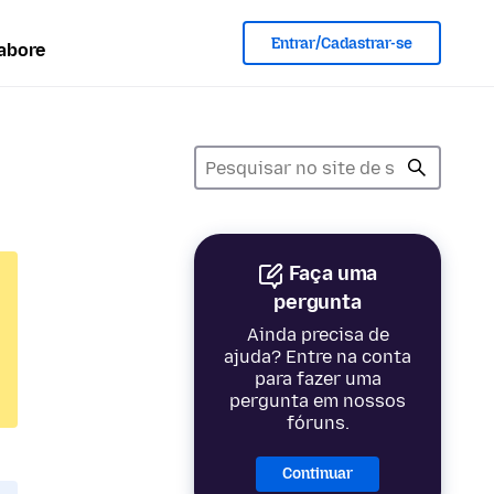
Entrar/Cadastrar-se
abore
Faça uma
pergunta
Ainda precisa de
ajuda? Entre na conta
para fazer uma
pergunta em nossos
fóruns.
Continuar