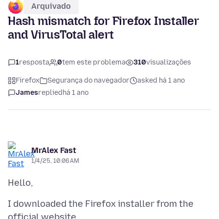
Arquivado
Hash mismatch for Firefox Installer
and VirusTotal alert
1
resposta
0
tem este problema
310
visualizações
Firefox
Segurança do navegador
asked há 1 ano
James
replied
há 1 ano
MrAlex Fast
1/4/25, 10:06 AM
I downloaded the Firefox installer from the
official website