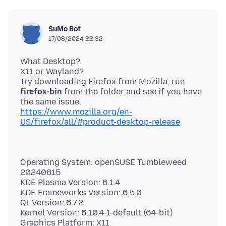
SuMo Bot
17/08/2024 22:32
What Desktop?
X11 or Wayland?
Try downloading Firefox from Mozilla, run
firefox-bin
from the folder and see if you have
https://www.mozilla.org/en-
US/firefox/all/#product-desktop-release
Operating System: openSUSE Tumbleweed
20240815
KDE Plasma Version: 6.1.4
KDE Frameworks Version: 6.5.0
Qt Version: 6.7.2
Kernel Version: 6.10.4-1-default (64-bit)
Graphics Platform: X11