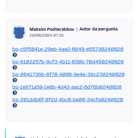
Autor da pergunta
Maksim Podterebkov
20/08/2024 07:26
bp-c5f5841e-29eb-4ae2-8049-e55730240820
bp-6102257b-9cf3-4b11-830b-70d450240820
bp-0641736b-6f78-4086-9e4e-39c230240820
bp-1e971a59-1e6b-4d42-aac2-6d76b0240820
bp-201ddb6f-0f2d-4bc8-be08-34cfa0240820