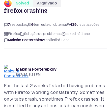
Solved
Arquivado
firefox crashing
7
respostas
0
tem este problema
439
visualizações
Firefox
Solução de problemas
asked há 1 ano
Maksim Podterebkov
replied
há 1 ano
Maksim Podterebkov
8/17/24, 8:28 PM
For the last 2 weeks I started having problems
with Firefox working consistently. Sometimes
only tabs crash, sometimes Firefox crashes. It
is not tied to any actions, a tab can crash even