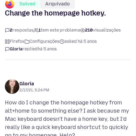
Solved
Arquivado
Change the homepage hotkey.
2
respostas
1
tem este problema
210
visualizações
Firefox
Configurações
asked há 5 anos
Gloria
replied
há 5 anos
Gloria
2/17/21, 5:24 PM
How do I change the homepage hotkey from
alt+home to something else? I ask because my
Mac keyboard doesn’t have a home key, but I’d
really like a quick keyboard shortcut to quickly