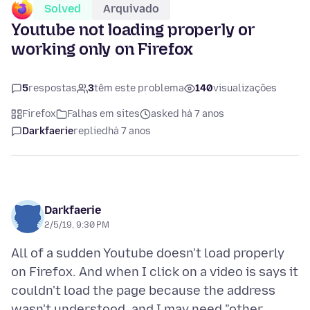
Solved
Arquivado
Youtube not loading properly or
working only on Firefox
5
respostas
3
têm este problema
140
visualizações
Firefox
Falhas em sites
asked há 7 anos
Darkfaerie
replied
há 7 anos
Darkfaerie
2/5/19, 9:30 PM
All of a sudden Youtube doesn't load properly
on Firefox. And when I click on a video is says it
couldn't load the page because the address
wasn't understood, and I may need "other