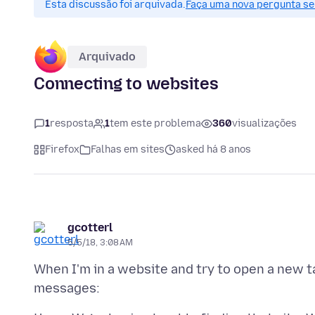
Esta discussão foi arquivada.
Faça uma nova pergunta se 
Arquivado
Connecting to websites
1
resposta
1
tem este problema
360
visualizações
Firefox
Falhas em sites
asked há 8 anos
gcotterl
5/5/18, 3:08 AM
When I'm in a website and try to open a new ta