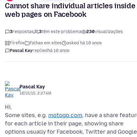
Cannot share individual articles inside
web pages on Facebook
3
respostas
3
têm este problema
230
visualizações
Firefox
Falhas em sites
asked há 10 anos
Pascal Kay
replied
há 10 anos
Pascal Kay
10/15/15, 2:27 AM
Hi,
Some sites, e.g.
motogp.com
, have a share featu
for each article in their page, showing share
options usually for Facebook, Twitter and Google