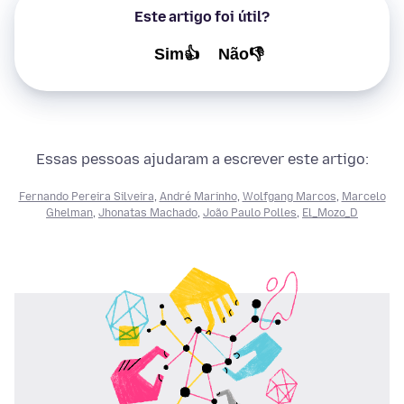
Este artigo foi útil?
Sim👍
Não👎
Essas pessoas ajudaram a escrever este artigo:
Fernando Pereira Silveira
,
André Marinho
,
Wolfgang Marcos
,
Marcelo
Ghelman
,
Jhonatas Machado
,
João Paulo Polles
,
El_Mozo_D