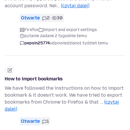
account password. Nei…
(czytaj dalej)
Otwarte
2
30
Firefox
Import and export settings
pytanie zadane 2 tygodnie temu
pepsin25774
odpowiedziano
1 tydzień temu
How to import bookmarks
We have followed the instructions on how to import
bookmark & it doesn't work. We have tried to export
bookmarks from Chrome to Firefox & that …
(czytaj
dalej)
Otwarte
1