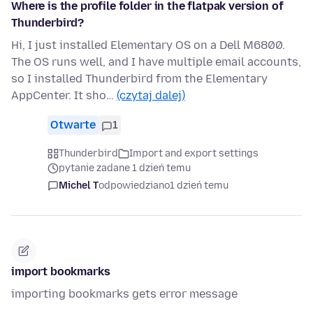
Where is the profile folder in the flatpak version of
Thunderbird?
Hi, I just installed Elementary OS on a Dell M6800.
The OS runs well, and I have multiple email accounts,
so I installed Thunderbird from the Elementary
AppCenter. It sho…
(czytaj dalej)
Otwarte
1
Thunderbird
Import and export settings
pytanie zadane 1 dzień temu
Michel T
odpowiedziano
1 dzień temu
import bookmarks
importing bookmarks gets error message