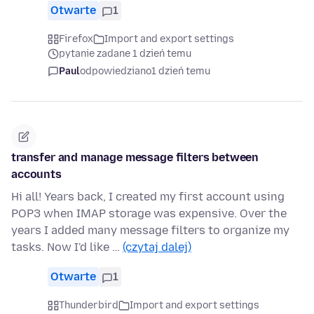
Otwarte
1
Firefox
Import and export settings
pytanie zadane 1 dzień temu
Paul
odpowiedziano
1 dzień temu
transfer and manage message filters between
accounts
Hi all! Years back, I created my first account using
POP3 when IMAP storage was expensive. Over the
years I added many message filters to organize my
tasks. Now I'd like …
(czytaj dalej)
Otwarte
1
Thunderbird
Import and export settings