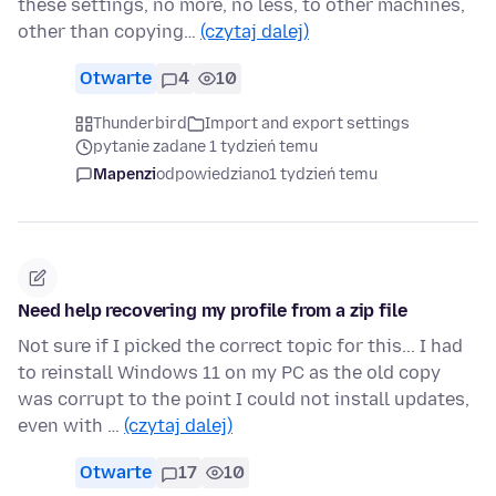
these settings, no more, no less, to other machines,
other than copying…
(czytaj dalej)
Otwarte
4
10
Thunderbird
Import and export settings
pytanie zadane 1 tydzień temu
Mapenzi
odpowiedziano
1 tydzień temu
Need help recovering my profile from a zip file
Not sure if I picked the correct topic for this... I had
to reinstall Windows 11 on my PC as the old copy
was corrupt to the point I could not install updates,
even with …
(czytaj dalej)
Otwarte
17
10