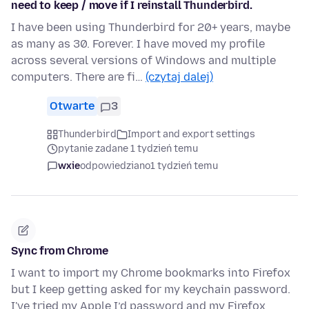
need to keep / move if I reinstall Thunderbird.
I have been using Thunderbird for 20+ years, maybe
as many as 30. Forever. I have moved my profile
across several versions of Windows and multiple
computers. There are fi…
(czytaj dalej)
Otwarte
3
Thunderbird
Import and export settings
pytanie zadane 1 tydzień temu
wxie
odpowiedziano
1 tydzień temu
Sync from Chrome
I want to import my Chrome bookmarks into Firefox
but I keep getting asked for my keychain password.
I've tried my Apple I’d password and my Firefox