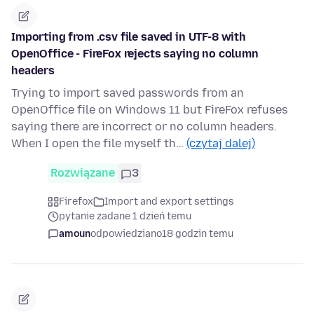
Importing from .csv file saved in UTF-8 with
OpenOffice - FireFox rejects saying no column
headers
Trying to import saved passwords from an
OpenOffice file on Windows 11 but FireFox refuses
saying there are incorrect or no column headers.
When I open the file myself th…
(czytaj dalej)
Rozwiązane
3
Firefox
Import and export settings
pytanie zadane 1 dzień temu
amoun
odpowiedziano
18 godzin temu