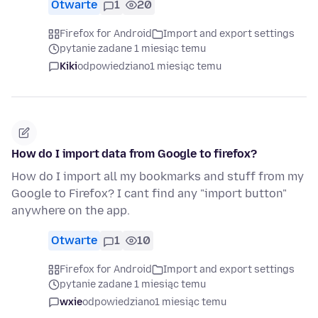
Otwarte
1
20
Firefox for Android
Import and export settings
pytanie zadane 1 miesiąc temu
Kiki
odpowiedziano
1 miesiąc temu
How do I import data from Google to firefox?
How do I import all my bookmarks and stuff from my
Google to Firefox? I cant find any "import button"
anywhere on the app.
Otwarte
1
10
Firefox for Android
Import and export settings
pytanie zadane 1 miesiąc temu
wxie
odpowiedziano
1 miesiąc temu