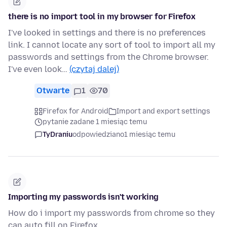
there is no import tool in my browser for Firefox
I've looked in settings and there is no preferences
link. I cannot locate any sort of tool to import all my
passwords and settings from the Chrome browser.
I've even look…
(czytaj dalej)
Otwarte
1
70
Firefox for Android
Import and export settings
pytanie zadane 1 miesiąc temu
TyDraniu
odpowiedziano
1 miesiąc temu
Importing my passwords isn't working
How do i import my passwords from chrome so they
can auto fill on Firefox