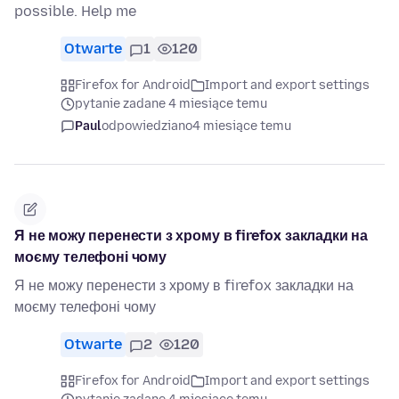
possible. Help me
Otwarte
1
120
Firefox for Android
Import and export settings
pytanie zadane 4 miesiące temu
Paul
odpowiedziano
4 miesiące temu
Я не можу перенести з хрому в firefox закладки на
моєму телефоні чому
Я не можу перенести з хрому в firefox закладки на
моєму телефоні чому
Otwarte
2
120
Firefox for Android
Import and export settings