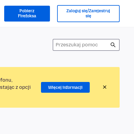
Pobierz
Zaloguj się/Zarejestruj
Firefoksa
się
efonu,
tając z opcji
Więcej informacji