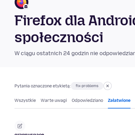
Firefox dla Andro
społeczności
W ciągu ostatnich 24 godzin nie odpowiedzian
Pytania oznaczone etykietą:
fix-problems
Wszystkie
Warte uwagi
Odpowiedziano
Załatwione
grannyspace