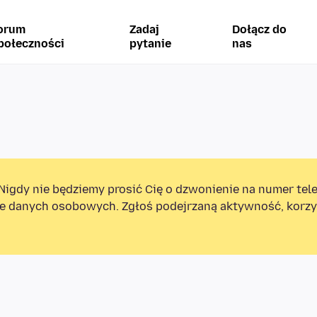
orum
Zadaj
Dołącz do
połeczności
pytanie
nas
Nigdy nie będziemy prosić Cię o dzwonienie na numer tel
e danych osobowych. Zgłoś podejrzaną aktywność, korzys