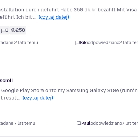
tallation durch geführt Habe 350 dk.kr bezahlt Mit Visa
eführt Ich bitt…
(czytaj dalej)
1
258
zadane 2 lata temu
Kiki
odpowiedziano
2 lata t
scroll
from Google Play Store onto my Samsung Galaxy S10e (runni
ut result…
(czytaj dalej)
zadane 7 lat temu
Paul
odpowiedziano
7 lat t