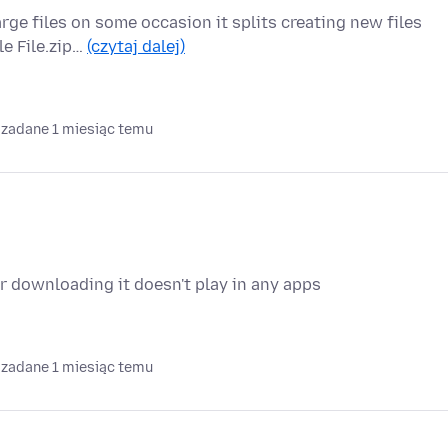
ge files on some occasion it splits creating new files
le File.zip…
(czytaj dalej)
 zadane 1 miesiąc temu
r downloading it doesn't play in any apps
 zadane 1 miesiąc temu