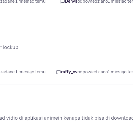
 zadane 1 miesiąc temu
Denys
odpowiedziano
1 miesiąc t
r lockup
 zadane 1 miesiąc temu
raffy_ov
odpowiedziano
1 miesiąc t
d vidio di aplikasi animein kenapa tidak bisa di downloa