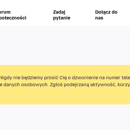
orum
Zadaj
Dołącz do
połeczności
pytanie
nas
Nigdy nie będziemy prosić Cię o dzwonienie na numer tel
e danych osobowych. Zgłoś podejrzaną aktywność, korzys