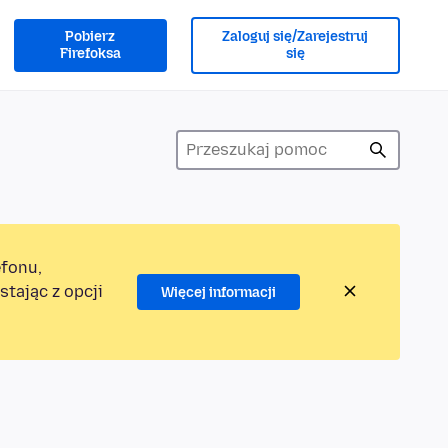
Pobierz
Zaloguj się/Zarejestruj
Firefoksa
się
efonu,
tając z opcji
Więcej informacji