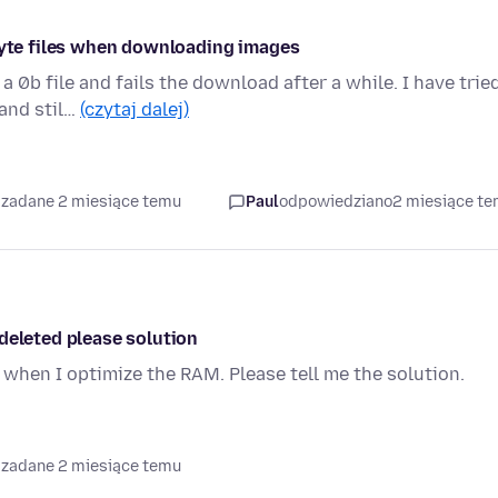
 byte files when downloading images
a 0b file and fails the download after a while. I have trie
and stil…
(czytaj dalej)
 zadane 2 miesiące temu
Paul
odpowiedziano
2 miesiące t
deleted please solution
when I optimize the RAM. Please tell me the solution.
 zadane 2 miesiące temu