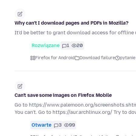
Why can't I download pages and PDFs in Mozilla?
It'd be better to grant download access for offline
Rozwiązane
1
20
Firefox for Android
Download failure
pytanie
Can't save some images on Firefox Mobile
Go to https://www.palemoon.org/screenshots.shtml C
You can't. Go to https://aur.archlinux.org/ Try to 
Otwarte
3
99