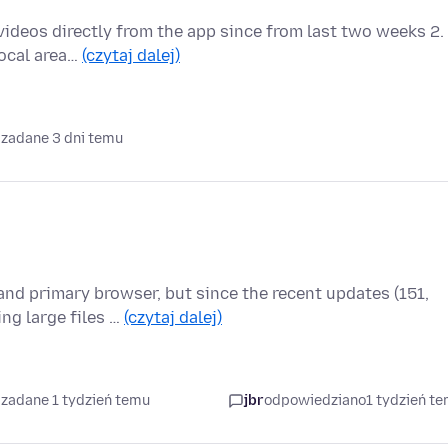
videos directly from the app since from last two weeks 2.
local area…
(czytaj dalej)
 zadane 3 dni temu
nd primary browser, but since the recent updates (151,
ng large files …
(czytaj dalej)
 zadane 1 tydzień temu
jbr
odpowiedziano
1 tydzień t