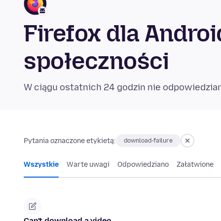
Firefox dla Andro
społeczności
W ciągu ostatnich 24 godzin nie odpowiedzian
Pytania oznaczone etykietą:
download-failure
Wszystkie
Warte uwagi
Odpowiedziano
Załatwione
Can't download a video