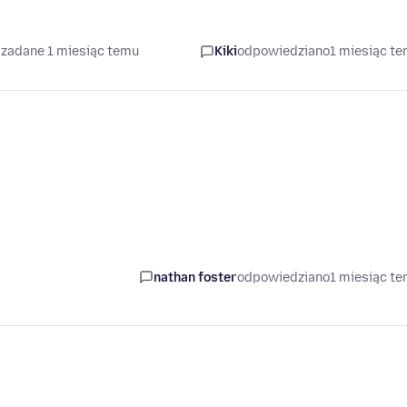
 zadane 1 miesiąc temu
Kiki
odpowiedziano
1 miesiąc t
nathan foster
odpowiedziano
1 miesiąc t