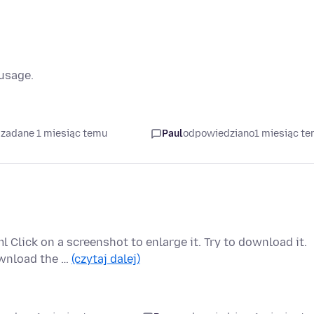
 usage.
 zadane 1 miesiąc temu
Paul
odpowiedziano
1 miesiąc t
lick on a screenshot to enlarge it. Try to download it.
download the …
(czytaj dalej)