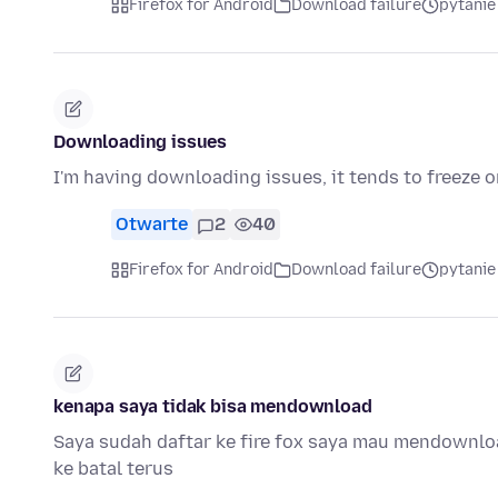
Firefox for Android
Download failure
pytanie
Downloading issues
I'm having downloading issues, it tends to freeze o
Otwarte
2
40
Firefox for Android
Download failure
pytanie
kenapa saya tidak bisa mendownload
Saya sudah daftar ke fire fox saya mau mendownloa
ke batal terus