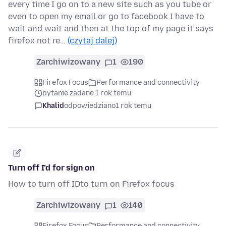
every time I go on to a new site such as you tube or
even to open my email or go to facebook I have to
wait and wait and then at the top of my page it says
firefox not re…
(czytaj dalej)
Zarchiwizowany
1
190
Firefox Focus
Performance and connectivity
pytanie zadane 1 rok temu
Khalid
odpowiedziano
1 rok temu
Turn off I’d for sign on
How to turn off IDto turn on Firefox focus
Zarchiwizowany
1
140
Firefox Focus
Performance and connectivity