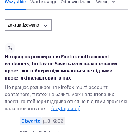
Wszystkie
Warte uwagi
Odpowiedziano
Więcej
Не працює розширення Firefox multi account
containers, firefox не бачить моїх налаштованих
проксі, контейнери відкриваються не під тими
проксі які налаштовані в них
Не працює розширення Firefox multi account
containers, firefox не бачить моїх налаштованих
проксі, контейнери відкриваються не під тими проксі які
налаштовані в них …
(czytaj dalej)
Otwarte
3
30