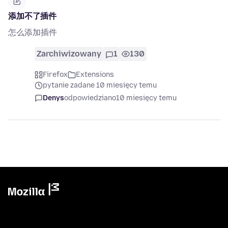
添加不了插件
怎么添加插件
Zarchiwizowany
1
130
Firefox
Extensions
pytanie zadane 10 miesięcy temu
Denys
odpowiedziano
10 miesięcy temu