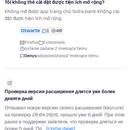
Tôi không thể cài đặt được tiện ích mở rộng?
Không mở được app trang chủ Sidra bank Không cài
đặt được tiện ích mở rộng
Otwarte
1
40
Firefox
Extensions
pytanie zadane 2 miesiące temu
Denys
odpowiedziano
2 miesiące temu
Проверка версии расширения длится уже более
девяти дней
Отправил новую версию своего расширения (Keycure)
на проверку 28.04.2026, прошло уже 9 дней. При этом
ранее в поддержке заявляли, что проверка длиться не
более 5 дней. Пр…
(czytaj dalej)