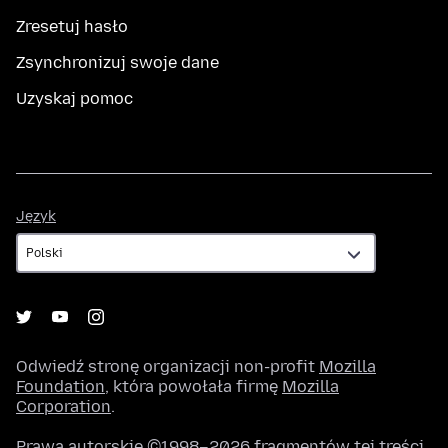
Zresetuj hasło
Zsynchronizuj swoje dane
Uzyskaj pomoc
Język
Język
Odwiedź stronę organizacji non-profit
Mozilla
Foundation
, która powołała firmę
Mozilla
Corporation
.
Prawa autorskie ©1998–2026 fragmentów tej treści