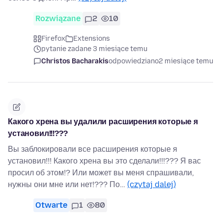
Rozwiązane
2
10
Firefox
Extensions
pytanie zadane 3 miesiące temu
Christos Bacharakis
odpowiedziano
2 miesiące temu
Какого хрена вы удалили расширения которые я
установил!!!???
Вы заблокировали все расширения которые я
установил!!! Какого хрена вы это сделали!!!??? Я вас
просил об этом!? Или может вы меня спрашивали,
нужны они мне или нет!??? По…
(czytaj dalej)
Otwarte
1
80