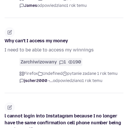
James
odpowiedziano
1 rok temu
Why can't I access my money
I need to be able to access my winnings
Zarchiwizowany
1
190
Firefox
Undefined
pytanie zadane 1 rok temu
jscher2000 -...
odpowiedziano
1 rok temu
l cannot login into Instatagram because I no longer
have the same confirmation cell phone number being