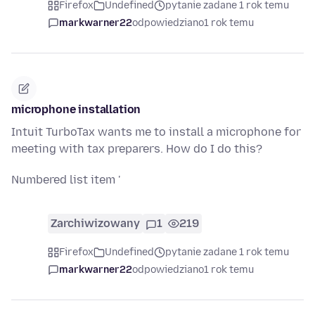
Firefox
Undefined
pytanie zadane 1 rok temu
markwarner22
odpowiedziano
1 rok temu
microphone installation
Intuit TurboTax wants me to install a microphone for
meeting with tax preparers. How do I do this?
Numbered list item '
Zarchiwizowany
1
219
Firefox
Undefined
pytanie zadane 1 rok temu
markwarner22
odpowiedziano
1 rok temu