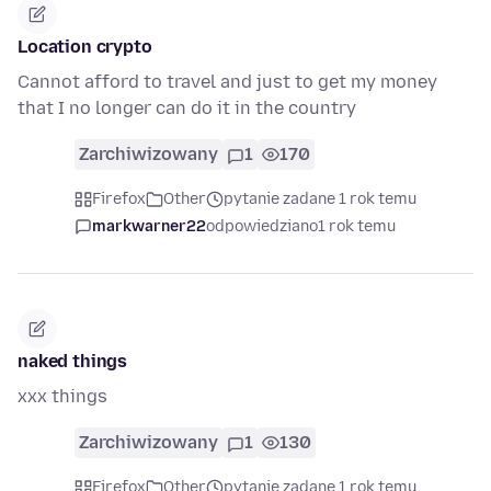
Location crypto
Cannot afford to travel and just to get my money
that I no longer can do it in the country
Zarchiwizowany
1
170
Firefox
Other
pytanie zadane 1 rok temu
markwarner22
odpowiedziano
1 rok temu
naked things
xxx things
Zarchiwizowany
1
130
Firefox
Other
pytanie zadane 1 rok temu