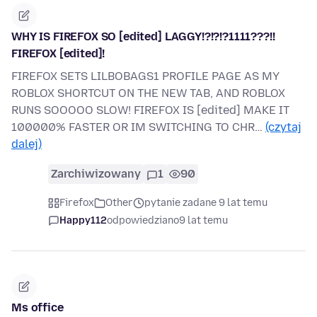
WHY IS FIREFOX SO [edited] LAGGY!?!?!?1111???!!
FIREFOX [edited]!
FIREFOX SETS LILBOBAGS1 PROFILE PAGE AS MY
ROBLOX SHORTCUT ON THE NEW TAB, AND ROBLOX
RUNS SOOOOO SLOW! FIREFOX IS [edited] MAKE IT
100000% FASTER OR IM SWITCHING TO CHR…
(czytaj
dalej)
Zarchiwizowany
1
90
Firefox
Other
pytanie zadane 9 lat temu
Happy112
odpowiedziano
9 lat temu
Ms office