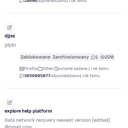
James
odpowiedziano
1 rok temu
djjss
jdjdn
Zablokowane
Zarchiwizowany
1
220
Firefox
Other
pytanie zadane 1 rok temu
3056005077
odpowiedziano
1 rok temu
explore help platform
Data network recovery newest version [edited]
@gmail.com