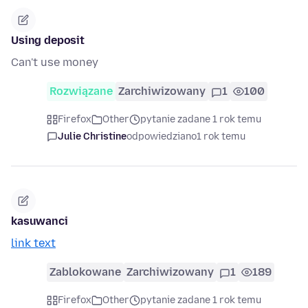
Using deposit
Can't use money
Rozwiązane
Zarchiwizowany
1
100
Firefox
Other
pytanie zadane 1 rok temu
Julie Christine
odpowiedziano
1 rok temu
kasuwanci
link text
Zablokowane
Zarchiwizowany
1
189
Firefox
Other
pytanie zadane 1 rok temu