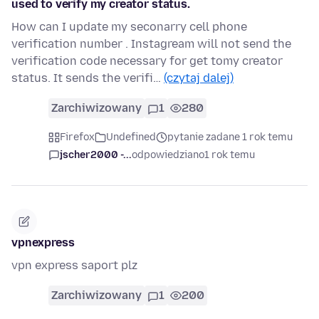
used to verify my creator status.
How can I update my seconarry cell phone
verification number . Instagream will not send the
verification code necessary for get tomy creator
status. It sends the verifi…
(czytaj dalej)
Zarchiwizowany
1
280
Firefox
Undefined
pytanie zadane 1 rok temu
jscher2000 -...
odpowiedziano
1 rok temu
vpnexpress
vpn express saport plz
Zarchiwizowany
1
200