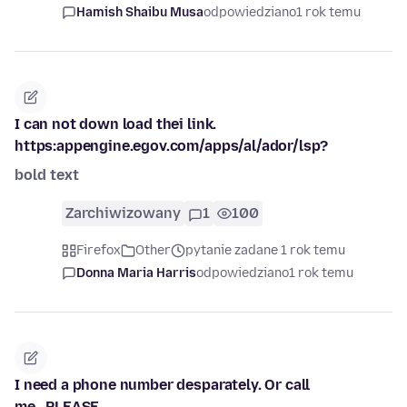
Hamish Shaibu Musa
odpowiedziano
1 rok temu
I can not down load thei link.
https:appengine.egov.com/apps/al/ador/lsp?
bold text
Zarchiwizowany
1
100
Firefox
Other
pytanie zadane 1 rok temu
Donna Maria Harris
odpowiedziano
1 rok temu
I need a phone number desparately. Or call
me...PLEASE