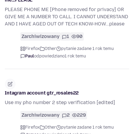
PLEASE PHONE ME [Phone removed for privacy] OR
GIVE ME A NUMBER TO CALL. I CANNOT UNDERSTAND
AND I HAVE AGED OUT OF TECH KNOW-HOW...please
Zarchiwizowany
1
90
Firefox
Other
pytanie zadane 1 rok temu
Paul
odpowiedziano
1 rok temu
Intagram account gtr_rosales22
Use my pho number 2 step verification [edited]
Zarchiwizowany
2
229
Firefox
Other
pytanie zadane 1 rok temu