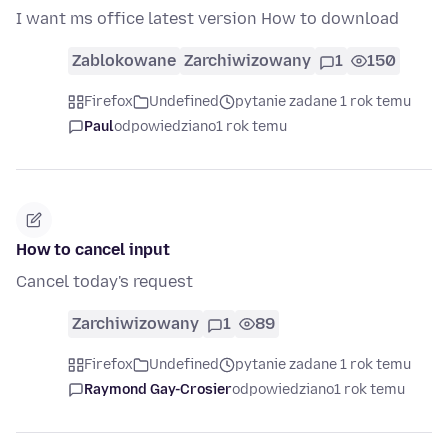
I want ms office latest version How to download
Zablokowane
Zarchiwizowany
1
150
Firefox
Undefined
pytanie zadane 1 rok temu
Paul
odpowiedziano
1 rok temu
How to cancel input
Cancel today's request
Zarchiwizowany
1
89
Firefox
Undefined
pytanie zadane 1 rok temu
Raymond Gay-Crosier
odpowiedziano
1 rok temu