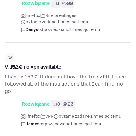
Rozwiązane
1
99
Firefox
Site breakages
pytanie zadane 1 miesiąc temu
Denys
odpowiedziano
1 miesiąc temu
V. 152.0 no vpn available
I have V 152.0. It does not have the free VPN. I have
followed all of the instructions that I can find, no
go.
Rozwiązane
3
20
Firefox
VPN
pytanie zadane 1 miesiąc temu
James
odpowiedziano
1 miesiąc temu