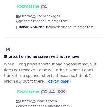
Rozwiązane
1
Firefox
Site breakages
pytanie zadane 1 miesiąc temu
biharibipin2008
odpowiedziano
1 miesiąc temu
Shortcut on home screen will not remove
When I long press shortcut and choose remove, it
does not remove. Some will others won’t. I don’t
think it is a sponser shortcut because I think I
originally put it there…
(czytaj dalej)
Rozwiązane
5
1
50
Firefox
Home screen
pytanie zadane 2 miesiące temu