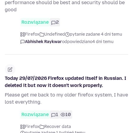
performance should be best and security should be
good
Rozwiązane
2
Firefox
Undefined
pytanie zadane 4 dni temu
Abhishek Raykwar
odpowiedziano
4 dni temu
Today 29/07/2026 Firefox updated itself in Russian. I
deleted it but now it doesn't work properly.
Please get me back to my older firefox system, I have
lost everything.
Rozwiązane
1
10
Firefox
Recover data
pytanie zadane 1 tydzień temu