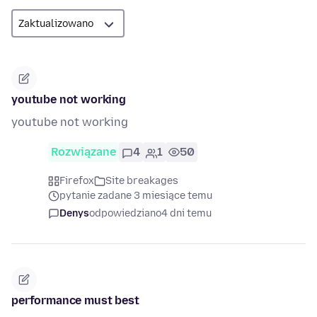
youtube not working
youtube not working
Rozwiązane
4
1
50
Firefox
Site breakages
pytanie zadane 3 miesiące temu
Denys
odpowiedziano
4 dni temu
performance must best