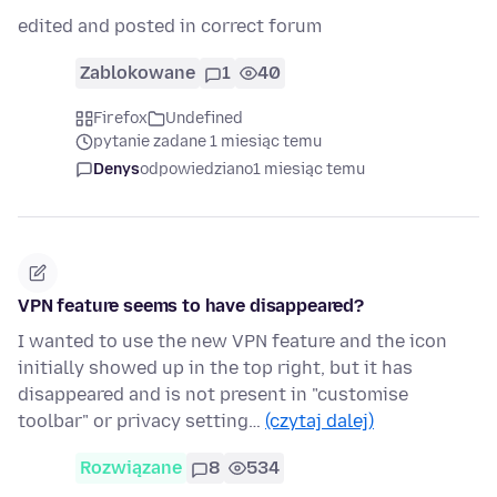
edited and posted in correct forum
Zablokowane
1
40
Firefox
Undefined
pytanie zadane 1 miesiąc temu
Denys
odpowiedziano
1 miesiąc temu
VPN feature seems to have disappeared?
I wanted to use the new VPN feature and the icon
initially showed up in the top right, but it has
disappeared and is not present in "customise
toolbar" or privacy setting…
(czytaj dalej)
Rozwiązane
8
534