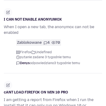
I CAN NOT ENABLE ANONYUMOX
When I open a new tab, the anonymox can not be
enabled
Zablokowane
4
70
Firefox
Undefined
pytanie zadane 3 tygodnie temu
Denys
odpowiedziano
3 tygodnie temu
cANT LOAD FIREFOX ON WIN 10 PRO
I am getting a report from Firefox when I run the
install that it can only run on Windows 10 or