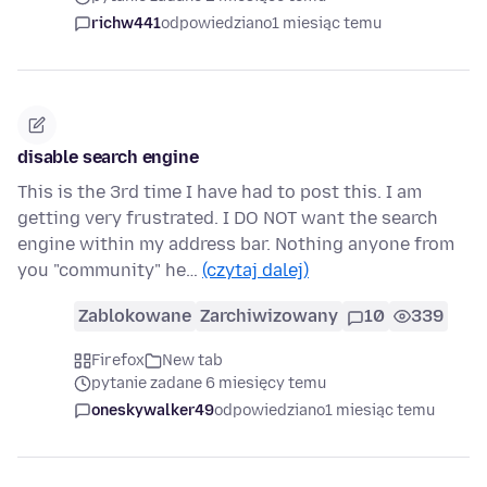
richw441
odpowiedziano
1 miesiąc temu
disable search engine
This is the 3rd time I have had to post this. I am
getting very frustrated. I DO NOT want the search
engine within my address bar. Nothing anyone from
you "community" he…
(czytaj dalej)
Zablokowane
Zarchiwizowany
10
339
Firefox
New tab
pytanie zadane 6 miesięcy temu
oneskywalker49
odpowiedziano
1 miesiąc temu