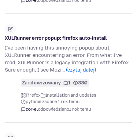
cor-el
odpowiedziano
1 rok temu
XULRunner error popup; firefox auto-install
I've been having this annoying popup about
XULRunner encountering an error. From what I've
read, XULRunner is a legacy integration with Firefox.
Sure enough, I see Mozi…
(czytaj dalej)
Zarchiwizowany
1
330
Firefox
Installation and updates
pytanie zadane 1 rok temu
cor-el
odpowiedziano
1 rok temu