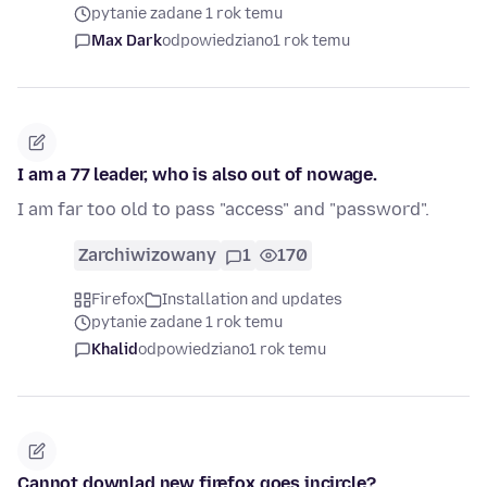
pytanie zadane 1 rok temu
Max Dark
odpowiedziano
1 rok temu
I am a 77 leader, who is also out of nowage.
I am far too old to pass "access" and "password".
Zarchiwizowany
1
170
Firefox
Installation and updates
pytanie zadane 1 rok temu
Khalid
odpowiedziano
1 rok temu
Cannot downlad new firefox goes incircle?