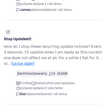
pytanie zadane 1 rok temu
James
odpowiedziano
1 rok temu
Stop Updates!!!
How do I stop these recurring update notices? Every
3 seconds. I'll update when I am ready as this current
one does not affect me at all. For a while I fell for it,
st…
(czytaj dalej)
Zarchiwizowany
3
140
Firefox
Installation and updates
pytanie zadane 2 lata temu
Doc
odpowiedziano
1 rok temu