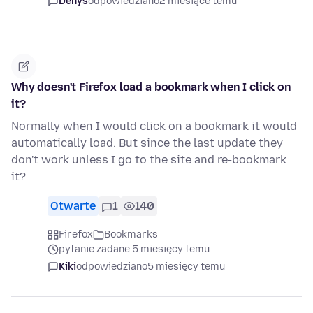
Denys
odpowiedziano
2 miesiące temu
Why doesn't Firefox load a bookmark when I click on
it?
Normally when I would click on a bookmark it would
automatically load. But since the last update they
don't work unless I go to the site and re-bookmark
it?
Otwarte
1
140
Firefox
Bookmarks
pytanie zadane 5 miesięcy temu
Kiki
odpowiedziano
5 miesięcy temu