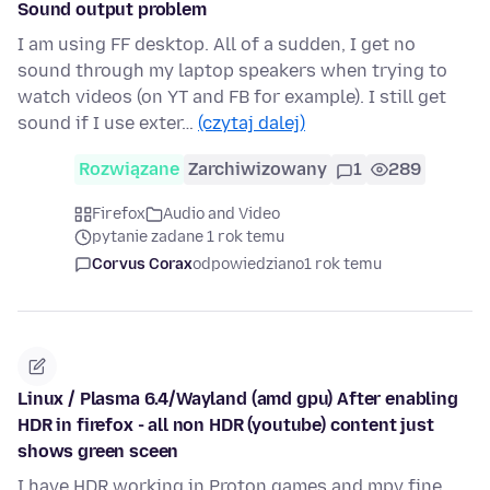
Sound output problem
I am using FF desktop. All of a sudden, I get no
sound through my laptop speakers when trying to
watch videos (on YT and FB for example). I still get
sound if I use exter…
(czytaj dalej)
Rozwiązane
Zarchiwizowany
1
289
Firefox
Audio and Video
pytanie zadane 1 rok temu
Corvus Corax
odpowiedziano
1 rok temu
Linux / Plasma 6.4/Wayland (amd gpu) After enabling
HDR in firefox - all non HDR (youtube) content just
shows green sceen
I have HDR working in Proton games and mpv fine