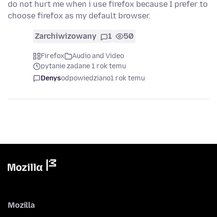
do not hurt me when i use firefox because I prefer to
choose firefox as my default browser.
Zarchiwizowany
1
50
Firefox
Audio and Video
pytanie zadane 1 rok temu
Denys
odpowiedziano
1 rok temu
Mozilla