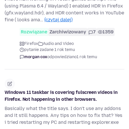
(using Plasma 6.4 / Wayland) I enabled HDR in Firefox
(gfx.wayland.hdr), and HDR content works in YouTube
fine ( looks ama…
(czytaj dalej)
Rozwiązane
Zarchiwizowany
7
1359
Firefox
Audio and Video
pytanie zadane 1 rok temu
morgan cox
odpowiedziano
1 rok temu
Windows 11 taskbar is covering fulscreen videos in
Firefox. Not happening in other browsers.
Basically what the title says. I don't use any addons
and it still happens. Any tips on how to fix that? Yes
i tried restarting my PC and restarting explorer.exe