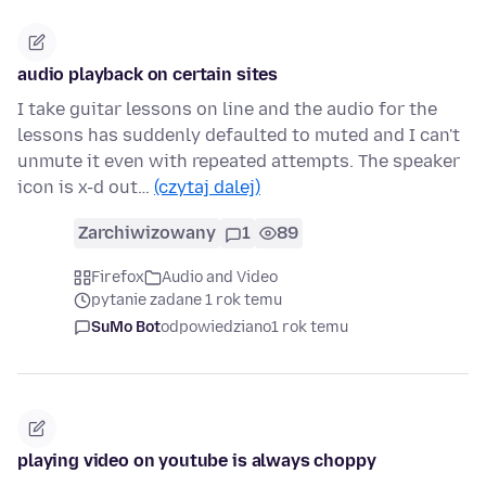
audio playback on certain sites
I take guitar lessons on line and the audio for the
lessons has suddenly defaulted to muted and I can't
unmute it even with repeated attempts. The speaker
icon is x-d out…
(czytaj dalej)
Zarchiwizowany
1
89
Firefox
Audio and Video
pytanie zadane 1 rok temu
SuMo Bot
odpowiedziano
1 rok temu
playing video on youtube is always choppy