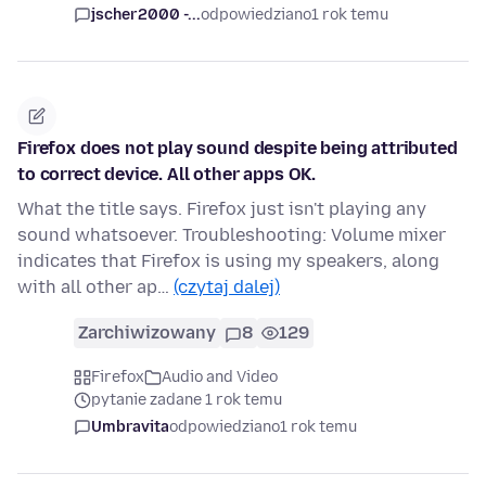
jscher2000 -...
odpowiedziano
1 rok temu
Firefox does not play sound despite being attributed
to correct device. All other apps OK.
What the title says. Firefox just isn't playing any
sound whatsoever. Troubleshooting: Volume mixer
indicates that Firefox is using my speakers, along
with all other ap…
(czytaj dalej)
Zarchiwizowany
8
129
Firefox
Audio and Video
pytanie zadane 1 rok temu
Umbravita
odpowiedziano
1 rok temu