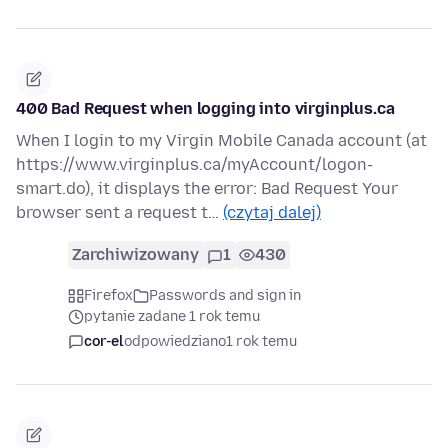
400 Bad Request when logging into virginplus.ca
When I login to my Virgin Mobile Canada account (at
https://www.virginplus.ca/myAccount/logon-
smart.do), it displays the error: Bad Request Your
browser sent a request t…
(czytaj dalej)
Zarchiwizowany
1
430
Firefox
Passwords and sign in
pytanie zadane 1 rok temu
cor-el
odpowiedziano
1 rok temu