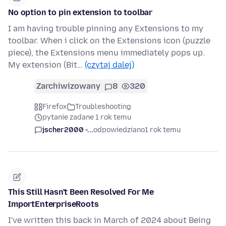
No option to pin extension to toolbar
I am having trouble pinning any Extensions to my
toolbar. When i click on the Extensions icon (puzzle
piece), the Extensions menu immediately pops up.
My extension (Bit…
(czytaj dalej)
Zarchiwizowany
8
320
Firefox
Troubleshooting
pytanie zadane 1 rok temu
jscher2000 -...
odpowiedziano
1 rok temu
This Still Hasn't Been Resolved For Me
ImportEnterpriseRoots
I've written this back in March of 2024 about Being