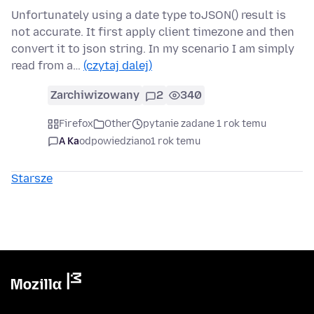
Unfortunately using a date type toJSON() result is
not accurate. It first apply client timezone and then
convert it to json string. In my scenario I am simply
read from a…
(czytaj dalej)
Zarchiwizowany
2
340
Firefox
Other
pytanie zadane 1 rok temu
A Ka
odpowiedziano
1 rok temu
Starsze