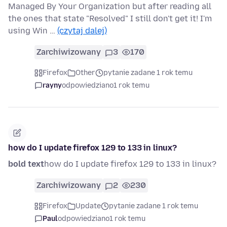
Managed By Your Organization but after reading all
the ones that state "Resolved" I still don't get it! I'm
using Win …
(czytaj dalej)
Zarchiwizowany
3
170
Firefox
Other
pytanie zadane 1 rok temu
rayny
odpowiedziano
1 rok temu
how do I update firefox 129 to 133 in linux?
bold text
how do I update firefox 129 to 133 in linux?
Zarchiwizowany
2
230
Firefox
Update
pytanie zadane 1 rok temu
Paul
odpowiedziano
1 rok temu