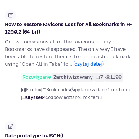
How to Restore Favicons Lost for All Bookmarks in FF
129.0.2 (64-bit)
On two occasions all of the favicons for my
Bookmarks have disappeared. The only way I have
been able to restore them is to open each bookmark
using "Open All in Tabs" fo…
(czytaj dalej)
Rozwiązane
Zarchiwizowany
7
1198
Firefox
Bookmarks
pytanie zadane 1 rok temu
Ulysses41
odpowiedziano
1 rok temu
Date.prototype.toJSON()