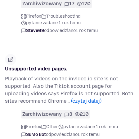
Zarchiwizowany
17
170
Firefox
Troubleshooting
pytanie zadane 1 rok temu
Steve09
odpowiedziano
1 rok temu
Unsupported video pages.
Playback of videos on the invideo.io site is not
supported. Also the Tiktok account page for
uploading videos says Firefox is not supported. Both
sites recommend Chrome…
(czytaj dalej)
Zarchiwizowany
3
210
Firefox
Other
pytanie zadane 1 rok temu
SuMo Bot
odpowiedziano
1 rok temu