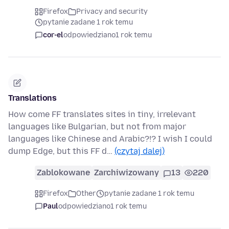
Firefox
Privacy and security
pytanie zadane 1 rok temu
cor-el
odpowiedziano
1 rok temu
Translations
How come FF translates sites in tiny, irrelevant
languages like Bulgarian, but not from major
languages like Chinese and Arabic?!? I wish I could
dump Edge, but this FF d…
(czytaj dalej)
Zablokowane
Zarchiwizowany
13
220
Firefox
Other
pytanie zadane 1 rok temu
Paul
odpowiedziano
1 rok temu