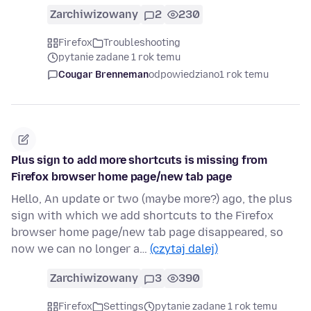
Zarchiwizowany
2
230
Firefox
Troubleshooting
pytanie zadane 1 rok temu
Cougar Brenneman
odpowiedziano
1 rok temu
Plus sign to add more shortcuts is missing from
Firefox browser home page/new tab page
Hello, An update or two (maybe more?) ago, the plus
sign with which we add shortcuts to the Firefox
browser home page/new tab page disappeared, so
now we can no longer a…
(czytaj dalej)
Zarchiwizowany
3
390
Firefox
Settings
pytanie zadane 1 rok temu