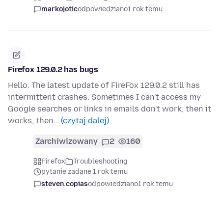
markojotic
odpowiedziano
1 rok temu
Firefox 129.0.2 has bugs
Hello. The latest update of FireFox 129.0.2 still has
intermittent crashes. Sometimes I can't access my
Google searches or links in emails don't work, then it
works, then…
(czytaj dalej)
Zarchiwizowany
2
160
Firefox
Troubleshooting
pytanie zadane 1 rok temu
steven.copias
odpowiedziano
1 rok temu