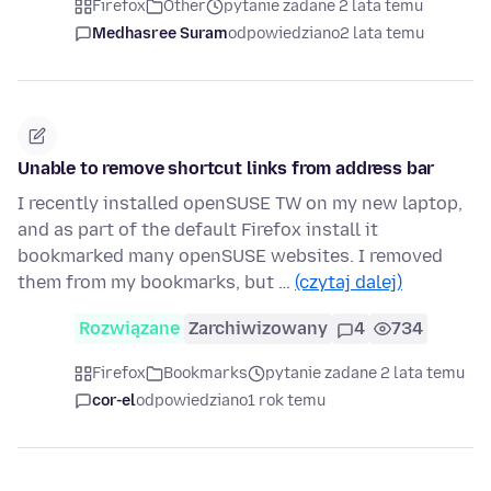
Firefox
Other
pytanie zadane 2 lata temu
Medhasree Suram
odpowiedziano
2 lata temu
Unable to remove shortcut links from address bar
I recently installed openSUSE TW on my new laptop,
and as part of the default Firefox install it
bookmarked many openSUSE websites. I removed
them from my bookmarks, but …
(czytaj dalej)
Rozwiązane
Zarchiwizowany
4
734
Firefox
Bookmarks
pytanie zadane 2 lata temu
cor-el
odpowiedziano
1 rok temu