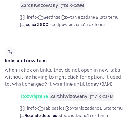
Zarchiwizowany
3
290
Firefox
Settings
pytanie zadane 2 lata temu
jscher2000 -...
odpowiedziano
1 rok temu
links and new tabs
when i click on links, they do not open in new tabs
without me having to right click for option. it used
to. what changed? it was fine until today (3/14).
Rozwiązane
Zarchiwizowany
7
378
Firefox
Tab basics
pytanie zadane 2 lata temu
Rolando Jeldres
odpowiedziano
1 rok temu