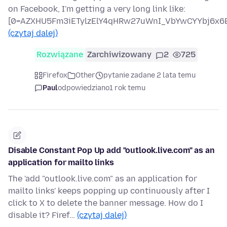
on Facebook, I'm getting a very long link like:
[0=AZXHU5Fm3iETylzElY4qHRw27uWnI_VbYwCYYbj6x6B
(czytaj dalej)
Rozwiązane
Zarchiwizowany
2
725
Firefox
Other
pytanie zadane 2 lata temu
Paul
odpowiedziano
1 rok temu
Disable Constant Pop Up add "outlook.live.com" as an
application for mailto links
The 'add "outlook.live.com" as an application for
mailto links' keeps popping up continuously after I
click to X to delete the banner message. How do I
disable it? Firef…
(czytaj dalej)