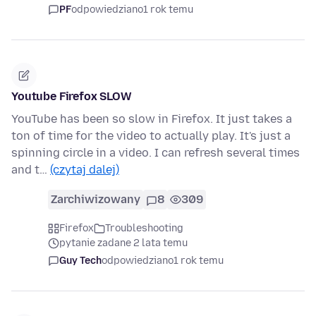
PF
odpowiedziano
1 rok temu
Youtube Firefox SLOW
YouTube has been so slow in Firefox. It just takes a
ton of time for the video to actually play. It's just a
spinning circle in a video. I can refresh several times
and t…
(czytaj dalej)
Zarchiwizowany
8
309
Firefox
Troubleshooting
pytanie zadane 2 lata temu
Guy Tech
odpowiedziano
1 rok temu