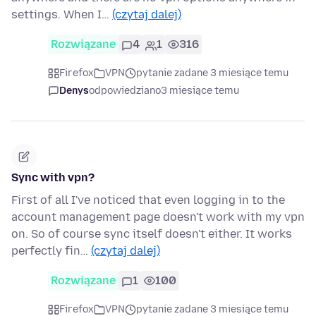
settings. When I…
(czytaj dalej)
Rozwiązane
4
1
316
Firefox
VPN
pytanie zadane 3 miesiące temu
Denys
odpowiedziano
3 miesiące temu
Sync with vpn?
First of all I've noticed that even logging in to the
account management page doesn't work with my vpn
on. So of course sync itself doesn't either. It works
perfectly fin…
(czytaj dalej)
Rozwiązane
1
100
Firefox
VPN
pytanie zadane 3 miesiące temu