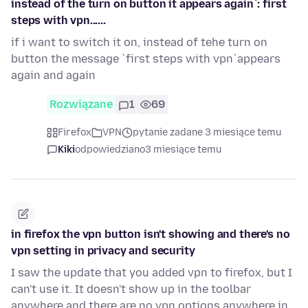
instead of the turn on button it appears again`: first
steps with vpn......
if i want to switch it on, instead of tehe turn on
button the message `first steps with vpn`appears
again and again
Rozwiązane
1
69
Firefox
VPN
pytanie zadane 3 miesiące temu
Kiki
odpowiedziano
3 miesiące temu
in firefox the vpn button isn't showing and there's no
vpn setting in privacy and security
I saw the update that you added vpn to firefox, but I
can't use it. It doesn't show up in the toolbar
anywhere and there are no vpn options anywhere in