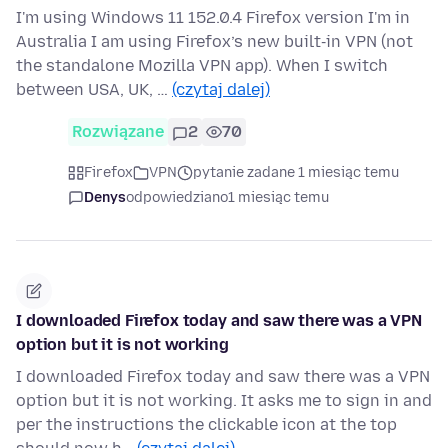
I'm using Windows 11 152.0.4 Firefox version I'm in
Australia I am using Firefox’s new built‑in VPN (not
the standalone Mozilla VPN app). When I switch
between USA, UK, …
(czytaj dalej)
Rozwiązane
2
70
Firefox
VPN
pytanie zadane 1 miesiąc temu
Denys
odpowiedziano
1 miesiąc temu
I downloaded Firefox today and saw there was a VPN
option but it is not working
I downloaded Firefox today and saw there was a VPN
option but it is not working. It asks me to sign in and
per the instructions the clickable icon at the top