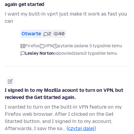
again get started
i want my built-in vpn!! just make it work as fast you
can
Otwarte
2
40
Firefox
VPN
pytanie zadane 3 tygodnie temu
Lesley Norton
odpowiedziano
3 tygodnie temu
I signed in to my Mozilla acount to turn on VPN, but
recieved the Get Started again.
I wanted to turn on the built-in VPN feature on my
Firefox web browser. After I clicked on the Get
Started button, and I signed in to my account,
Afterwards, I saw the sa…
(czytaj dalej)