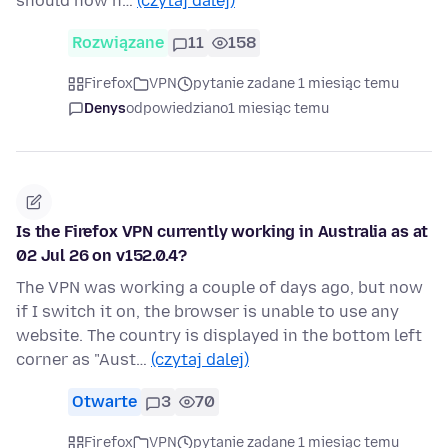
should now h…
(czytaj dalej)
Rozwiązane
11
158
Firefox
VPN
pytanie zadane 1 miesiąc temu
Denys
odpowiedziano
1 miesiąc temu
Is the Firefox VPN currently working in Australia as at
02 Jul 26 on v152.0.4?
The VPN was working a couple of days ago, but now
if I switch it on, the browser is unable to use any
website. The country is displayed in the bottom left
corner as "Aust…
(czytaj dalej)
Otwarte
3
70
Firefox
VPN
pytanie zadane 1 miesiąc temu