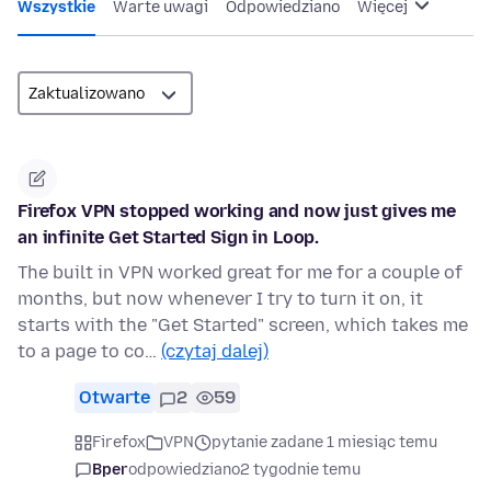
Wszystkie
Warte uwagi
Odpowiedziano
Więcej
Firefox VPN stopped working and now just gives me
an infinite Get Started Sign in Loop.
The built in VPN worked great for me for a couple of
months, but now whenever I try to turn it on, it
starts with the "Get Started" screen, which takes me
to a page to co…
(czytaj dalej)
Otwarte
2
59
Firefox
VPN
pytanie zadane 1 miesiąc temu
Bper
odpowiedziano
2 tygodnie temu